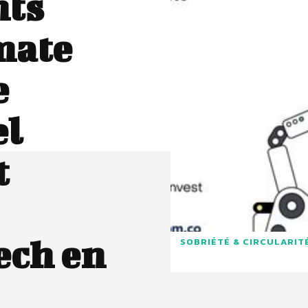
nts
mate
e
el
t
ech en
SOBRIÉTÉ & CIRCULARIT