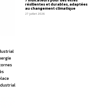
7 indicateurs pour des villes
résilientes et durables, adaptées
au changement climatique
27 juillet 2026
ustrial
nergie
icornes
rès
place
ndustrial