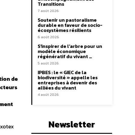
Transitions
7 août 2026
Soutenir un pastoralisme
durable en faveur de socio-
écosystèmes résilients
6 août 2026
S’inspirer de l’arbre pour un
modèle économique
régénératif du vivant …
5 août 2026
IPBES : le « GIEC de la
biodiversité » appelle les
tion de
entreprises à devenir des
ecteurs
alliées du vivant
4 août 2026
gment
Newsletter
Exotex