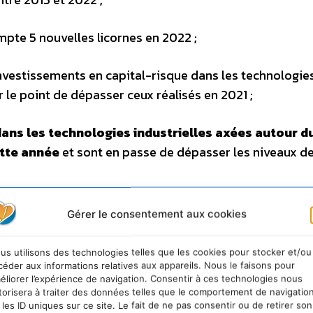
ompte 5 nouvelles licornes en 2022 ;
s investissements en capital-risque dans les technologie
 le point de dépasser ceux réalisés en 2021 ;
ans les technologies industrielles axées autour du
cette année
et sont en passe de dépasser les niveaux de
 année record en termes d’investissem
Gérer le consentement aux cookies
sée sur l’industrie, soit près de 23 000 milliards de d
ndustrielles connaît ces dernières années un engoueme
us utilisons des technologies telles que les cookies pour stocker et/ou
céder aux informations relatives aux appareils. Nous le faisons pour
t. Selon le rapport, et avec 4,7 milliards de dollars le
éliorer l’expérience de navigation. Consentir à ces technologies nous
 record de l’année précédente avec des prévisions pour l
torisera à traiter des données telles que le comportement de navigatio
 les ID uniques sur ce site. Le fait de ne pas consentir ou de retirer son
s d’investissements en capital-risque. Ce qui le placera