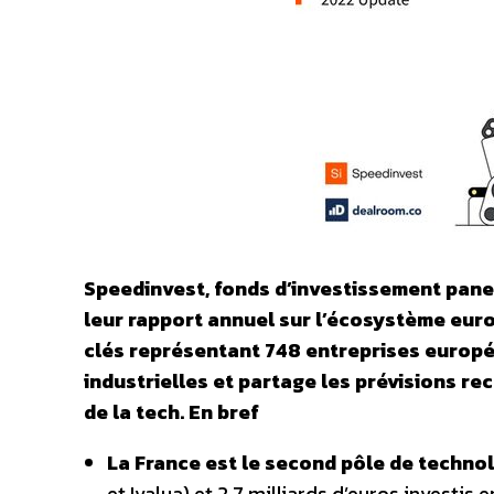
Speedinvest, fonds d’investissement pan
leur rapport annuel sur l’écosystème europ
clés représentant 748 entreprises europ
industrielles et partage les prévisions r
de la tech.
En bref
La France est le second pôle de technol
et Ivalua) et 2,7 milliards d’euros investis 