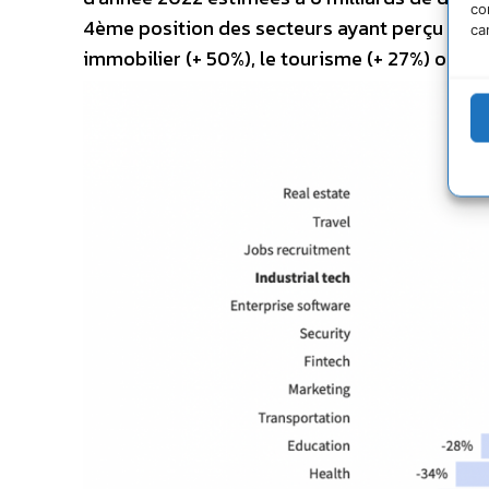
co
4ème position des secteurs ayant perçu le plus
ca
immobilier (+ 50%), le tourisme (+ 27%) ou en