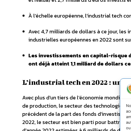
À l’échelle européenne, l’industrial tech c
Avec 4,7 milliards de dollars à ce jour, le
industrielles européennes en 2022 sont sur
Les investissements en capital-risque d
ont déjà atteint 1,1 milliard de dollars 
L’industrial tech en 2022 : une
Avec plus d’un tiers de l’économie mondiale ba
de production, le secteur des technologies i
No
ac
précédent de la part des fonds d’investissemen
am
2022, le secteur est bien parti pour battre le
au
ou
d’année 2022 estimées à 6 milliards de dollar