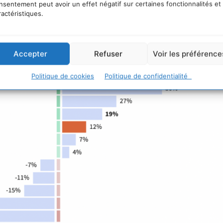
nsentement peut avoir un effet négatif sur certaines fonctionnalités et
 de capitaux en Europe. Il arrive derrière le secteur
ractéristiques.
core le domaine de la recherche d’emplois (+19%).
Accepter
Refuser
Voir les préférence
Politique de cookies
Politique de confidentialité