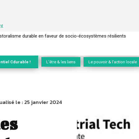
nt
l’arbre pour un modèle économique régénératif du vivant …
ntiel Cdurable !
L'être & les liens
Le pouvoir & l'action locale
ualisé le :
25 janvier 2024
es