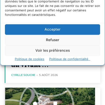
données telles que le comportement de navigation ou les ID
uniques sur ce site. Le fait de ne pas consentir ou de retirer son
consentement peut avoir un effet négatif sur certaines
fonctionnalités et caractéristiques.
Accepter
Refuser
S’inspirer de l’arbre
pour un modèle
Voir les préférences
économique régénératif
Politique de cookies
Politique de confidentialité
du vivant …
CYRILLE SOUCHE
-
5 AOÛT 2026