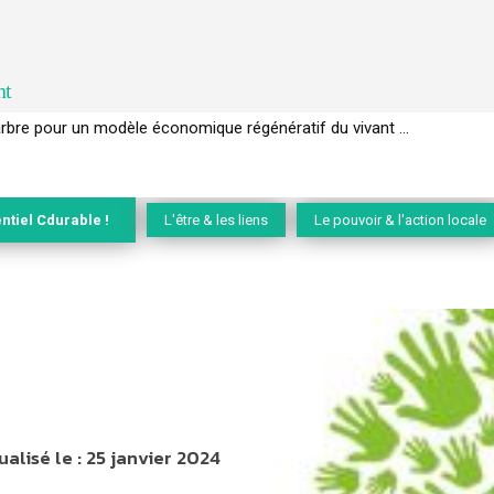
nt
EC de la biodiversité » appelle les entreprises à devenir des alliées du 
ntiel Cdurable !
L'être & les liens
Le pouvoir & l'action locale
ualisé le :
25 janvier 2024