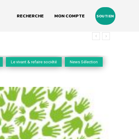
RECHERCHE
MON COMPTE
SOUTIEN
vivant
Le vivant & refaire société
News Sélection