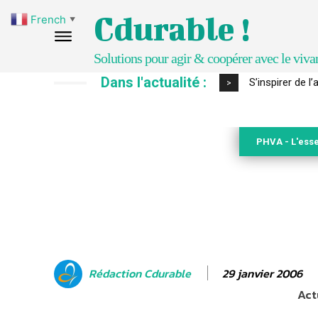
Cdurable !
French
▼
Solutions pour agir & coopérer avec le viva
Dans l'actualité :
IPBES : le « GI
>
PHVA - L'esse
29 janvier 2006
Rédaction Cdurable
Act