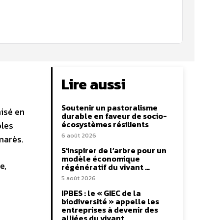
Lire aussi
Soutenir un pastoralisme
isé en
durable en faveur de socio-
écosystèmes résilients
bles
6 août 2026
marès.
S’inspirer de l’arbre pour un
modèle économique
e,
régénératif du vivant …
5 août 2026
IPBES : le « GIEC de la
biodiversité » appelle les
entreprises à devenir des
alliées du vivant