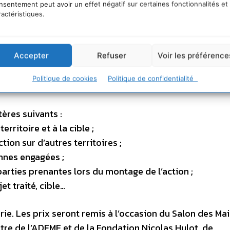
 2005 au 1er septembre 2006.
nsentement peut avoir un effet négatif sur certaines fonctionnalités et
ractéristiques.
rnées :.
Accepter
Refuser
Voir les préférence
Politique de cookies
Politique de confidentialité
tères suivants :
erritoire et à la cible ;
ction sur d’autres territoires ;
nnes engagées ;
arties prenantes lors du montage de l’action ;
et traité, cible…
rie. Les prix seront remis à l’occasion du Salon des Ma
tre de l’ADEME et de la Fondation Nicolas Hulot, de