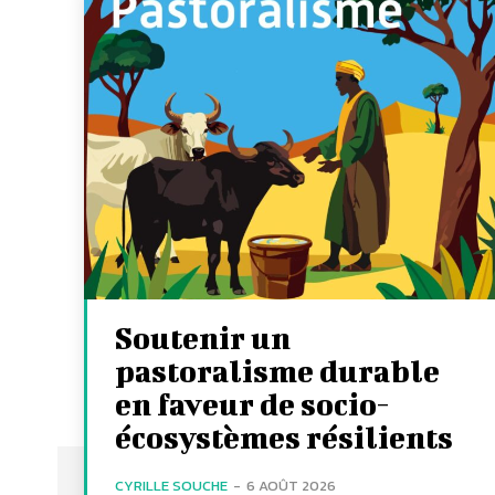
Soutenir un
pastoralisme durable
en faveur de socio-
écosystèmes résilients
CYRILLE SOUCHE
-
6 AOÛT 2026