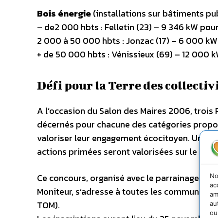
Bois énergie
(installations sur bâtiments pub
– de2 000 hbts : Felletin (23) – 9 346 kW pour
2 000 à 50 000 hbts : Jonzac (17) – 6 000 kW
+ de 50 000 hbts : Vénissieux (69) – 12 000 k
Défi pour la Terre des collectiv
A l’occasion du Salon des Maires 2006, trois P
décernés pour chacune des catégories propos
valoriser leur engagement écocitoyen. Un vélo
actions primées seront valorisées sur le site I
Ce concours, organisé avec le parrainage de l
No
ac
Moniteur, s’adresse à toutes les communes 
am
TOM).
au
ou