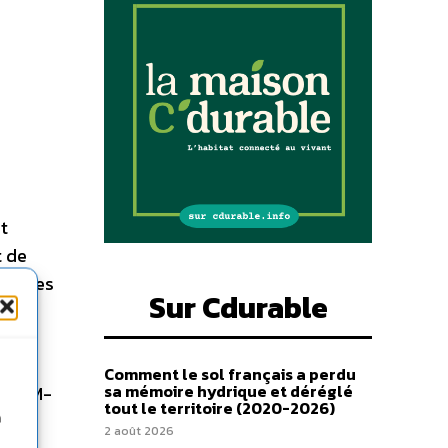
nt
t de
Or. Les
Sur Cdurable
Le
Comment le sol français a perdu
sa mémoire hydrique et déréglé
t DOM-
tout le territoire (2020-2026)
n
2 août 2026