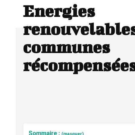
Energies
renouvelables
communes
récompensée
Sommaire :
(masquer)