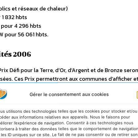
lics et réseaux de chaleur)
 1 832 hbts
 pour 4 296 hbts
W pour 56 061 hbts.
ités 2006
rix Défi pour la Terre, d’Or, d’Argent et de Bronze sero
ées. Ces Prix permettront aux communes d’afficher e
 électrique sera également offert aux trois lauréats d’
Gérer le consentement aux cookies
nternet du Défi.
’Association des Maires de France, en partenariat avec 
us utilisons des technologies telles que les cookies pour stocker et/ou
céder aux informations relatives aux appareils. Nous le faisons pour
et groupements de communes (France métropolitaine e
éliorer l’expérience de navigation. Consentir à ces technologies nous
torisera à traiter des données telles que le comportement de navigatio
 les ID uniques sur ce site. Le fait de ne pas consentir ou de retirer son