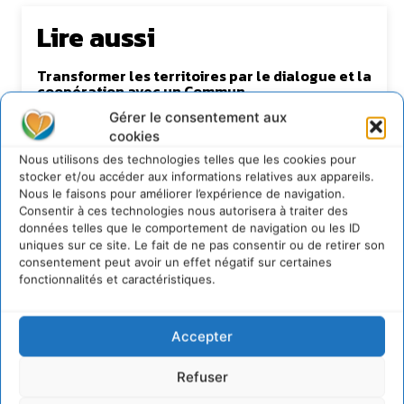
Lire aussi
Transformer les territoires par le dialogue et la
coopération avec un Commun
d’Accompagnement des Transitions
Gérer le consentement aux
7 août 2026
cookies
Soutenir un pastoralisme durable en faveur de
Nous utilisons des technologies telles que les cookies pour
socio-écosystèmes résilients
stocker et/ou accéder aux informations relatives aux appareils.
6 août 2026
Nous le faisons pour améliorer l’expérience de navigation.
Consentir à ces technologies nous autorisera à traiter des
S’inspirer de l’arbre pour un modèle
données telles que le comportement de navigation ou les ID
économique régénératif du vivant …
uniques sur ce site. Le fait de ne pas consentir ou de retirer son
5 août 2026
consentement peut avoir un effet négatif sur certaines
IPBES : le « GIEC de la biodiversité » appelle les
fonctionnalités et caractéristiques.
entreprises à devenir des alliées du vivant
4 août 2026
Accepter
Refuser