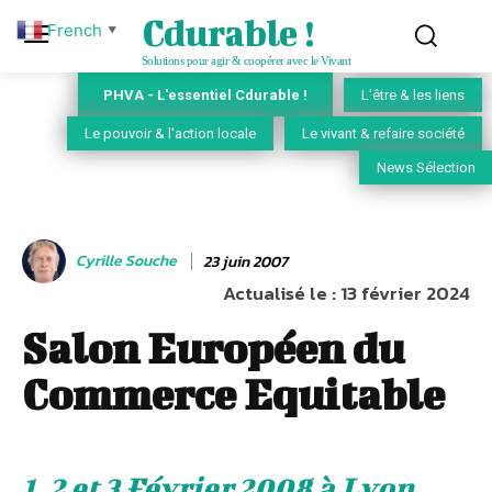
Cdurable !
French
▼
Solutions pour agir & coopérer avec le Vivant
PHVA - L'essentiel Cdurable !
L'être & les liens
Le pouvoir & l'action locale
Le vivant & refaire société
News Sélection
Cyrille Souche
23 juin 2007
Actualisé le :
13 février 2024
Salon Européen du
Commerce Equitable
1, 2 et 3 Février 2008 à Lyon