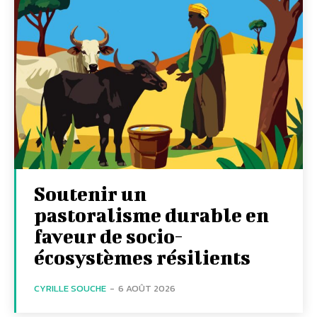
Soutenir un
pastoralisme durable en
faveur de socio-
écosystèmes résilients
CYRILLE SOUCHE
-
6 AOÛT 2026