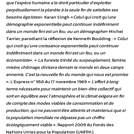
que l’espèce humaine a le droit particulier d’exploiter
perpétuellement la planète à la seule fin de satisfaire ses
besoins égoïstes
». Karan Singh «
Celui qui croit qu’une
démographie exponentielle peut continuer indéfiniment
dans un monde fini est un fou, ou un démographe
» Michel
Tarrier, parodiant la réflexion de Kenneth Boulding : «
Celui
qui croit qu’une croissance exponentielle peut continuer
indéfiniment dans un monde fini est un fou, ou un
économiste
». «
La funeste trinité du surpeuplement, famine,
misère, chômage, divisera demain le monde en deux camps
ennemis. C’est la nouvelle fin du monde qui nous est promise
». L’Express nº 958 du 17 novembre 1969 «
L’effort à long
terme nécessaire pour maintenir un bien-être collectif qui
soit en équilibre avec l’atmosphère et le climat exigera en fin
de compte des modes viables de consommation et de
production, qui ne peuvent être atteints et maintenus que si
la population mondiale ne dépasse pas un chiffre
écologiquement viable
». Rapport 2009 du Fonds des
Nations Unies pour la Population (UNFPA).