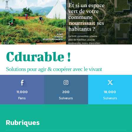
Cdurable !
Solutions pour agir & coopérer avec le vivant
11,000
200
18,000
Fans
Suiveurs
Suiveurs
Rubriques