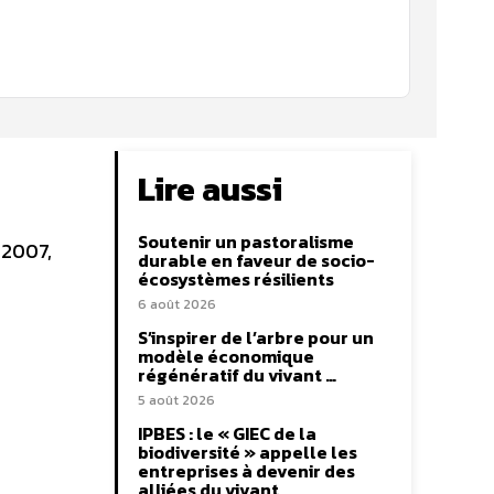
Lire aussi
Soutenir un pastoralisme
 2007,
durable en faveur de socio-
écosystèmes résilients
6 août 2026
S’inspirer de l’arbre pour un
modèle économique
régénératif du vivant …
5 août 2026
IPBES : le « GIEC de la
biodiversité » appelle les
entreprises à devenir des
alliées du vivant