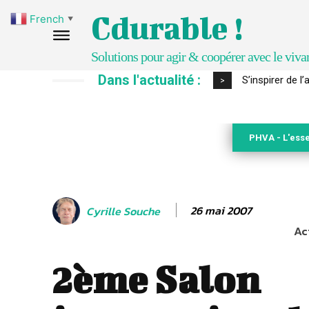
Cdurable !
French
▼
Solutions pour agir & coopérer avec le viva
Dans l'actualité :
IPBES : le « GI
>
PHVA - L'esse
26 mai 2007
Cyrille Souche
Ac
2ème Salon