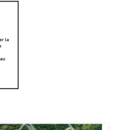
er la
r
 au