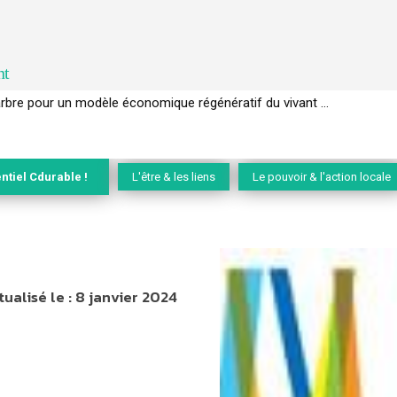
nt
EC de la biodiversité » appelle les entreprises à devenir des alliées du 
ntiel Cdurable !
L'être & les liens
Le pouvoir & l'action locale
tualisé le :
8 janvier 2024