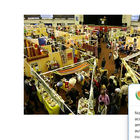
No
ac
am
au
ou