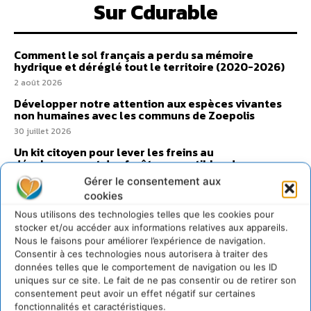
Sur Cdurable
Comment le sol français a perdu sa mémoire
hydrique et déréglé tout le territoire (2020-2026)
2 août 2026
Développer notre attention aux espèces vivantes
non humaines avec les communs de Zoepolis
30 juillet 2026
Un kit citoyen pour lever les freins au
développement des forêts comestibles dans nos
villes
Gérer le consentement aux
29 juillet 2026
cookies
L’éco-anxiété informe et l’éco-lucidité transforme
Nous utilisons des technologies telles que les cookies pour
stocker et/ou accéder aux informations relatives aux appareils.
28 juillet 2026
Nous le faisons pour améliorer l’expérience de navigation.
7 indicateurs pour des villes résilientes et durables,
Consentir à ces technologies nous autorisera à traiter des
adaptées au changement climatique
données telles que le comportement de navigation ou les ID
27 juillet 2026
uniques sur ce site. Le fait de ne pas consentir ou de retirer son
consentement peut avoir un effet négatif sur certaines
fonctionnalités et caractéristiques.