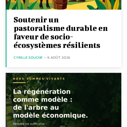
Soutenir un
pastoralisme durable en
faveur de socio-
écosystèmes résilients
CYRILLE SOUCHE
-
6 AOÛT 2026