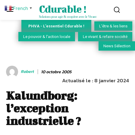
Cdurable !
French
▼
Solutions pour agir & coopérer avec le Vivant
PHVA - L'essentiel Cdurable !
L'être & les liens
Le pouvoir & l'action locale
Le vivant & refaire société
News Sélection
Robert
10 octobre 2005
Actualisé le :
8 janvier 2024
Kalundborg:
l’exception
industrielle ?