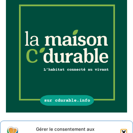
Sur Cdurable
Gérer le consentement aux