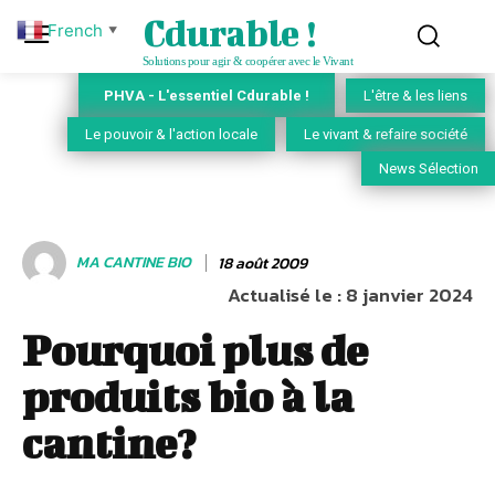
Cdurable !
French
▼
Solutions pour agir & coopérer avec le Vivant
PHVA - L'essentiel Cdurable !
L'être & les liens
Le pouvoir & l'action locale
Le vivant & refaire société
News Sélection
MA CANTINE BIO
18 août 2009
Actualisé le :
8 janvier 2024
Pourquoi plus de
produits bio à la
cantine?