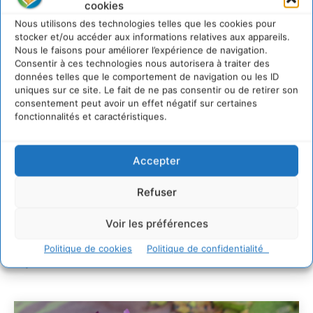
cookies
Nous utilisons des technologies telles que les cookies pour
stocker et/ou accéder aux informations relatives aux appareils.
Comment le sol français a perdu sa mémoire
hydrique et déréglé tout le territoire (2020-2026)
Nous le faisons pour améliorer l’expérience de navigation.
Consentir à ces technologies nous autorisera à traiter des
2 août 2026
données telles que le comportement de navigation ou les ID
Développer notre attention aux espèces vivantes
uniques sur ce site. Le fait de ne pas consentir ou de retirer son
non humaines avec les communs de Zoepolis
consentement peut avoir un effet négatif sur certaines
30 juillet 2026
fonctionnalités et caractéristiques.
Un kit citoyen pour lever les freins au
développement des forêts comestibles dans nos
villes
Accepter
29 juillet 2026
Refuser
L’éco-anxiété informe et l’éco-lucidité transforme
28 juillet 2026
Voir les préférences
7 indicateurs pour des villes résilientes et durables,
adaptées au changement climatique
Politique de cookies
Politique de confidentialité
27 juillet 2026