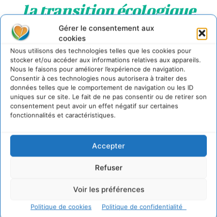
la transition écologique
Gérer le consentement aux
Dans la lignée des études menées au sujet de l’impact de
cookies
la transition écologique sur l’emploi, les travaux de
Nous utilisons des technologies telles que les cookies pour
recherche effectués par Les Nouveau Géants confirment
stocker et/ou accéder aux informations relatives aux appareils.
Nous le faisons pour améliorer l’expérience de navigation.
que
l’ensemble des métiers sera amené à
Consentir à ces technologies nous autorisera à traiter des
intégrer des missions écologiques dans leurs
données telles que le comportement de navigation ou les ID
pratiques quotidiennes
.
uniques sur ce site. Le fait de ne pas consentir ou de retirer son
consentement peut avoir un effet négatif sur certaines
fonctionnalités et caractéristiques.
document
Télécharger
Accepter
Refuser
Voir les préférences
Politique de cookies
Politique de confidentialité