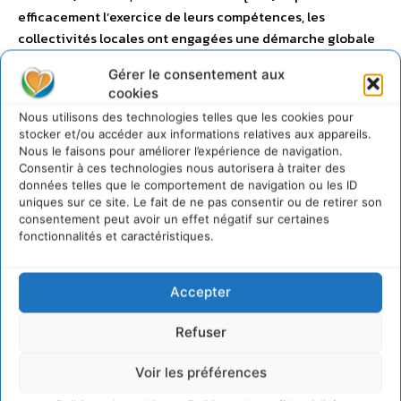
efficacement l’exercice de leurs compétences, les
collectivités locales ont engagées une démarche globale
de gestion de leurs budgets à moindre coûts, voire à
Gérer le consentement aux
meilleur coût (équilibre entre service rendu et coût de ce
cookies
service). Cette démarche est aujourd’hui approuvée par
Nous utilisons des technologies telles que les cookies pour
les Français et par l’ensemble des élus interrogés :
stocker et/ou accéder aux informations relatives aux appareils.
l’optimisation des services de collecte est largement
Nous le faisons pour améliorer l’expérience de navigation.
acceptée par les Français (56 % sont pour), voire plébiscité
Consentir à ces technologies nous autorisera à traiter des
données telles que le comportement de navigation ou les ID
par les élus (83 %). Les Français y voient une mesure
uniques sur ce site. Le fait de ne pas consentir ou de retirer son
permettant de maîtriser les impôts locaux ; pour les élus,
consentement peut avoir un effet négatif sur certaines
c’est un moyen de gérer au mieux et de façon pérenne
fonctionnalités et caractéristiques.
cette compétence déchets.
Accepter
LAISSER UN COMMENTAIRE
Refuser
CONNECTER POUR LAISSER UN COMMENTAIRE
Voir les préférences