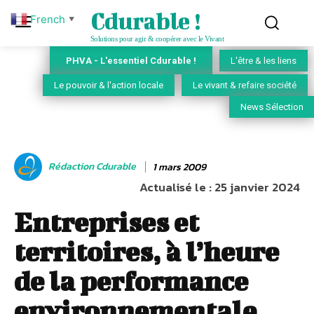
Cdurable !
French
▼
Solutions pour agir & coopérer avec le Vivant
PHVA - L'essentiel Cdurable !
L'être & les liens
Le pouvoir & l'action locale
Le vivant & refaire société
News Sélection
Rédaction Cdurable
1 mars 2009
Actualisé le :
25 janvier 2024
Entreprises et
territoires, à l’heure
de la performance
environnementale