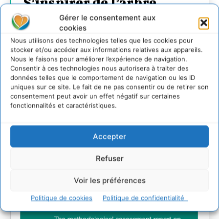
S’inspirer de l’arbre
pour un modèle
Gérer le consentement aux
cookies
économique régénératif
Nous utilisons des technologies telles que les cookies pour
du vivant …
stocker et/ou accéder aux informations relatives aux appareils.
Nous le faisons pour améliorer l’expérience de navigation.
CYRILLE SOUCHE
-
5 AOÛT 2026
Consentir à ces technologies nous autorisera à traiter des
données telles que le comportement de navigation ou les ID
uniques sur ce site. Le fait de ne pas consentir ou de retirer son
consentement peut avoir un effet négatif sur certaines
fonctionnalités et caractéristiques.
Accepter
Refuser
Voir les préférences
Politique de cookies
Politique de confidentialité