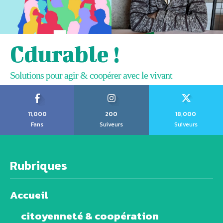
Cdurable !
Solutions pour agir & coopérer avec le vivant
11,000
200
18,000
Fans
Suiveurs
Suiveurs
Rubriques
Accueil
citoyenneté & coopération