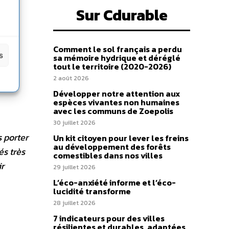
Sur Cdurable
Comment le sol français a perdu
s
sa mémoire hydrique et déréglé
tout le territoire (2020-2026)
2 août 2026
Développer notre attention aux
espèces vivantes non humaines
avec les communs de Zoepolis
30 juillet 2026
s porter
Un kit citoyen pour lever les freins
au développement des forêts
és très
comestibles dans nos villes
ir
29 juillet 2026
L’éco-anxiété informe et l’éco-
lucidité transforme
28 juillet 2026
7 indicateurs pour des villes
résilientes et durables, adaptées