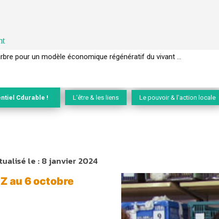
nt
EC de la biodiversité » appelle les entreprises à devenir des alliées du 
ntiel Cdurable !
L'être & les liens
Le pouvoir & l'action locale
tualisé le :
8 janvier 2024
 Z au 6 octobre