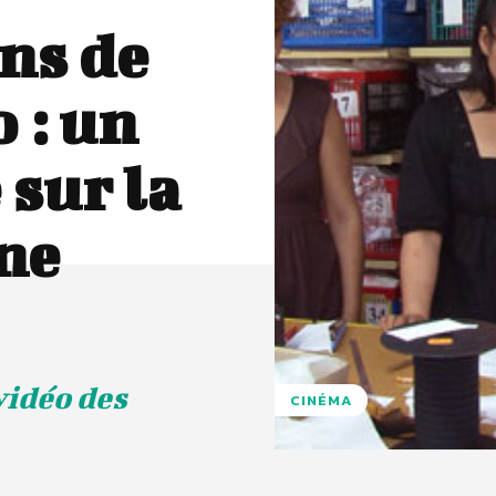
ns de
 : un
sur la
ne
vidéo des
CINÉMA