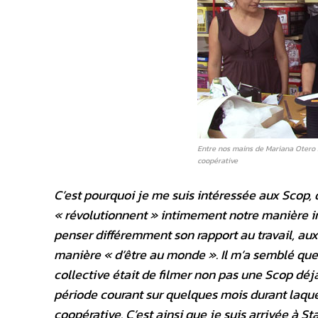
Entre nos mains de Mariana Otero 
coopérative
C’est pourquoi je me suis intéressée aux Scop, 
« révolutionnent » intimement notre manière in
penser différemment son rapport au travail, aux
manière « d’être au monde ». Il m’a semblé que 
collective était de filmer non pas une Scop déjà
période courant sur quelques mois durant laque
coopérative. C’est ainsi que je suis arrivée à S