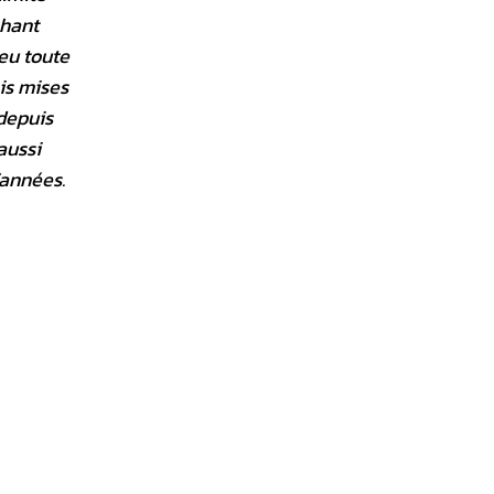
chant
ieu toute
is mises
 depuis
aussi
’années.