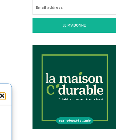
JE M'ABONNE
n