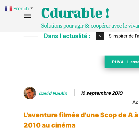
Cdurable !
French
▼
Solutions pour agir & coopérer avec le viva
Dans l'actualité :
IPBES : le « GI
>
PHVA - L'esse
16 septembre 2010
David Naulin
Ac
L'aventure filmée d'une Scop de A à
2010 au cinéma