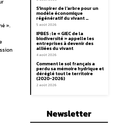
ur
S’inspirer de l’arbre pour un
modèle économique
régénératif du vivant …
hé ».
5 août 2026
IPBES : le « GIEC de la
biodiversité » appelle les
e
entreprises à devenir des
alliées du vivant
ssion
4 août 2026
Comment le sol français a
perdu sa mémoire hydrique et
déréglé tout le territoire
(2020-2026)
2 août 2026
Newsletter