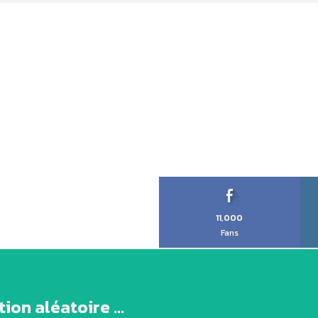
11,000
Fans
ion aléatoire ...