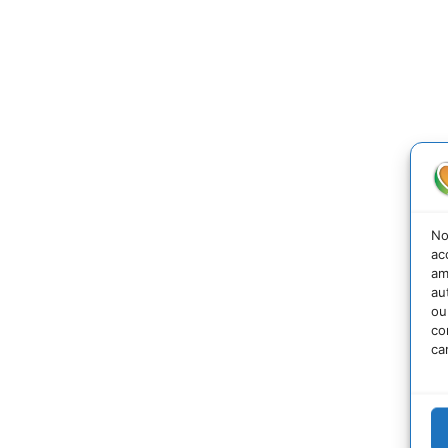
No
ac
am
au
ou
co
ca