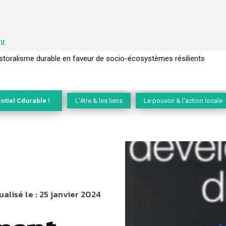
nt
l’arbre pour un modèle économique régénératif du vivant …
ntiel Cdurable !
L'être & les liens
Le pouvoir & l'action locale
ualisé le :
25 janvier 2024