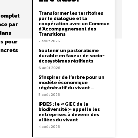
Transformer les territoires
 complet
par le dialogue et la
coopération avec un Commun
nce par
d’Accompagnement des
 dans
Transitions
es pour
7 août 2026
oncrets
Soutenir un pastoralisme
durable en faveur de socio-
écosystèmes résilients
6 août 2026
S’inspirer de l’arbre pour un
modèle économique
régénératif du vivant …
5 août 2026
–
IPBES : le « GIEC de la
biodiversité » appelle les
entreprises à devenir des
alliées du vivant
4 août 2026