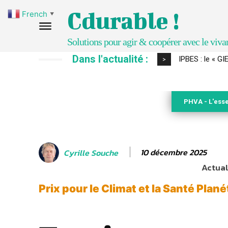
Cdurable !
French
▼
Solutions pour agir & coopérer avec le viva
Dans l'actualité :
Comment le sol
>
PHVA - L'esse
10 décembre 2025
Cyrille Souche
Actuali
Prix pour le Climat et la Santé Plané