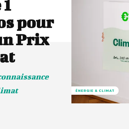
 1
os pour
un Prix
at
econnaissance
limat
ÉNERGIE & CLIMAT