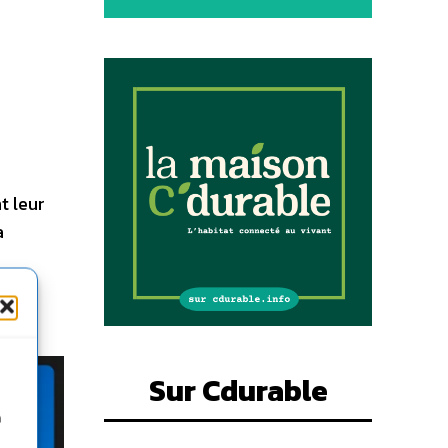
t leur
a
Sur Cdurable
n