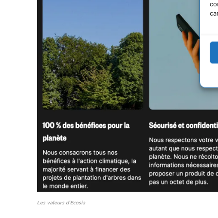
co
ca
Les valeurs d’Ecosia