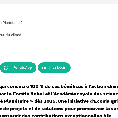
é Planétaire ?
eur du climat
WhatsApp
Linkedin
ui consacre 100 % de ses bénéfices à l’action clim
 par le Comité Nobel et l’Académie royale des scien
té Planétaire » dès 2026. Une initiative d’Ecosia qui
ce de projets et de solutions pour promouvoir la sa
enserait des contributions exceptionnelles à la