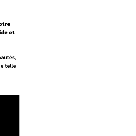
otre
ide et
nautés,
ne telle