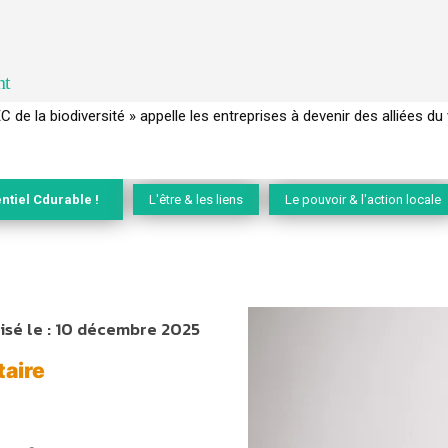
nt
 français a perdu sa mémoire hydrique et déréglé tout le territoire 
ntiel Cdurable !
L'être & les liens
Le pouvoir & l'action locale
sé le :
10 décembre 2025
taire