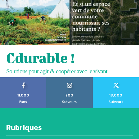
Cdurable !
Solutions pour agir & coopérer avec le vivant
11,000
200
18,000
Fans
Suiveurs
Suiveurs
Rubriques