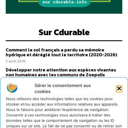
Sur Cdurable
Comment le sol français a perdu sa mémoire
hydrique et déréglé tout le territoire (2020-2026)
2 août 2026
Développer notre attention aux espèces vivantes
non humaines avec les communs de Zoepolis
30 juillet 2026
Gérer le consentement aux
Un kit citoyen pour lever les freins au
cookies
développement des forêts comestibles dans nos
villes
Nous utilisons des technologies telles que les cookies pour
stocker et/ou accéder aux informations relatives aux appareils.
29 juillet 2026
Nous le faisons pour améliorer l’expérience de navigation.
L’éco-anxiété informe et l’éco-lucidité transforme
Consentir à ces technologies nous autorisera à traiter des
données telles que le comportement de navigation ou les ID
28 juillet 2026
uniques sur ce site. Le fait de ne pas consentir ou de retirer son