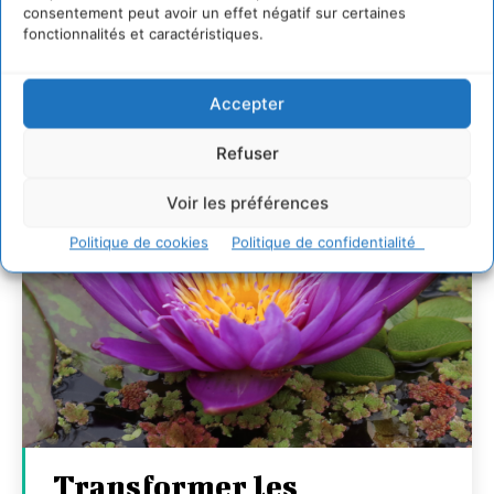
7 indicateurs pour des villes résilientes et durables,
consentement peut avoir un effet négatif sur certaines
adaptées au changement climatique
fonctionnalités et caractéristiques.
27 juillet 2026
Accepter
Refuser
Voir les préférences
Politique de cookies
Politique de confidentialité
Transformer les