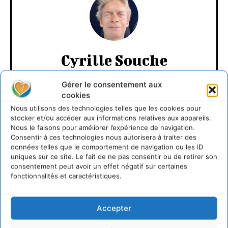
Cyrille Souche
https://cdurable.info
Gérer le consentement aux
Directeur de la Publication Cdurable.info qui a eu 20
cookies
ans en 2025 ... L'occasion de supprimer la publicité et
Nous utilisons des technologies telles que les cookies pour
d'un nouveau départ vers un webmedia participatif
stocker et/ou accéder aux informations relatives aux appareils.
d'intérêt général, avec pour raison d'être de recenser
Nous le faisons pour améliorer l’expérience de navigation.
et partager les solutions utiles et durables pour agir
Consentir à ces technologies nous autorisera à traiter des
et coopérer avec le vivant. Je suis ouvert à toute
données telles que le comportement de navigation ou les ID
proposition de coopération mutuellement bénéfique
uniques sur ce site. Le fait de ne pas consentir ou de retirer son
au service de la régénération du vivant.
consentement peut avoir un effet négatif sur certaines
fonctionnalités et caractéristiques.
Accepter