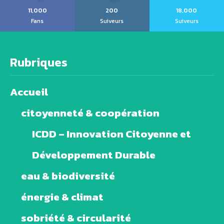
11,000
200
18,000
Fans
Suiveurs
Suiveurs
Rubriques
Accueil
citoyenneté & coopération
ICDD – Innovation Citoyenne et
Développement Durable
eau & biodiversité
énergie & climat
sobriété & circularité