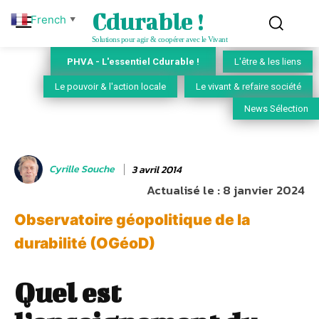
Cdurable !
French
▼
Solutions pour agir & coopérer avec le Vivant
PHVA - L'essentiel Cdurable !
L'être & les liens
Le pouvoir & l'action locale
Le vivant & refaire société
News Sélection
Cyrille Souche
3 avril 2014
Actualisé le :
8 janvier 2024
Observatoire géopolitique de la
durabilité (OGéoD)
Quel est