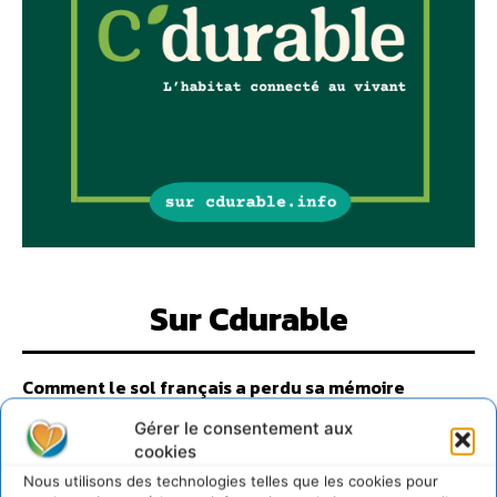
Sur Cdurable
Comment le sol français a perdu sa mémoire
hydrique et déréglé tout le territoire (2020-2026)
Gérer le consentement aux
2 août 2026
cookies
Développer notre attention aux espèces vivantes
non humaines avec les communs de Zoepolis
Nous utilisons des technologies telles que les cookies pour