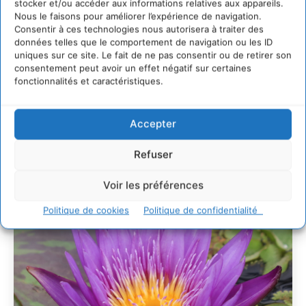
stocker et/ou accéder aux informations relatives aux appareils.
30 juillet 2026
Nous le faisons pour améliorer l’expérience de navigation.
Un kit citoyen pour lever les freins au
Consentir à ces technologies nous autorisera à traiter des
développement des forêts comestibles dans nos
données telles que le comportement de navigation ou les ID
villes
uniques sur ce site. Le fait de ne pas consentir ou de retirer son
29 juillet 2026
consentement peut avoir un effet négatif sur certaines
fonctionnalités et caractéristiques.
L’éco-anxiété informe et l’éco-lucidité transforme
28 juillet 2026
7 indicateurs pour des villes résilientes et durables,
Accepter
adaptées au changement climatique
27 juillet 2026
Refuser
Voir les préférences
Politique de cookies
Politique de confidentialité