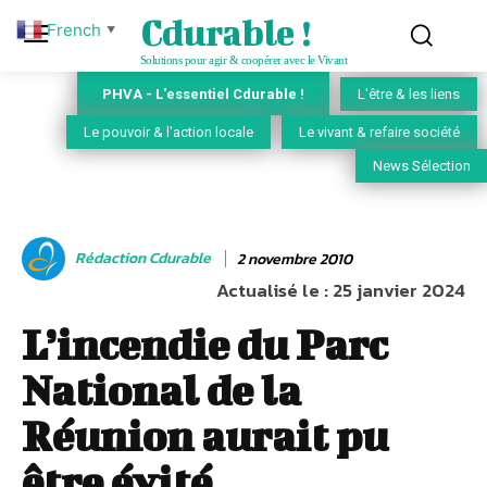
Cdurable !
French
▼
Solutions pour agir & coopérer avec le Vivant
PHVA - L'essentiel Cdurable !
L'être & les liens
Le pouvoir & l'action locale
Le vivant & refaire société
News Sélection
Rédaction Cdurable
2 novembre 2010
Actualisé le :
25 janvier 2024
L’incendie du Parc
National de la
Réunion aurait pu
être évité