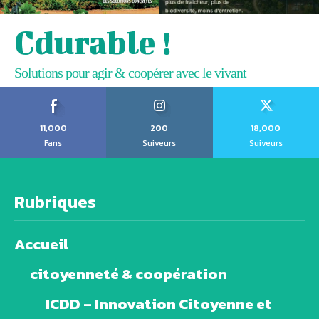
Cdurable !
Solutions pour agir & coopérer avec le vivant
11,000
200
18,000
Fans
Suiveurs
Suiveurs
Rubriques
Accueil
citoyenneté & coopération
ICDD – Innovation Citoyenne et