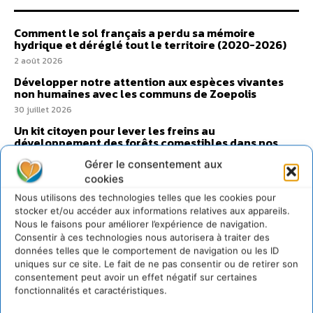
Comment le sol français a perdu sa mémoire
hydrique et déréglé tout le territoire (2020-2026)
2 août 2026
Développer notre attention aux espèces vivantes
non humaines avec les communs de Zoepolis
30 juillet 2026
Un kit citoyen pour lever les freins au
développement des forêts comestibles dans nos
villes
Gérer le consentement aux
29 juillet 2026
cookies
L’éco-anxiété informe et l’éco-lucidité transforme
Nous utilisons des technologies telles que les cookies pour
28 juillet 2026
stocker et/ou accéder aux informations relatives aux appareils.
Nous le faisons pour améliorer l’expérience de navigation.
7 indicateurs pour des villes résilientes et durables,
Consentir à ces technologies nous autorisera à traiter des
adaptées au changement climatique
données telles que le comportement de navigation ou les ID
27 juillet 2026
uniques sur ce site. Le fait de ne pas consentir ou de retirer son
consentement peut avoir un effet négatif sur certaines
fonctionnalités et caractéristiques.