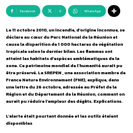
Facebook
X
WhatsApp
Le 11 octobre 2010, un incendie, d’origine inconnue, se
déclare au cœur du Parc National de la Réunion et
cause la disparition de 1 000 hectares de végétation
tropicale selon le dernier bilan. Les flammes ont
atteint les habitats d’espèces emblématiques de la
zone. Ce patrimoine mondial de l’humanité aurait pu
être préservé. La SREPEN , une association membre de
France Nature Environnement (FNE), explique, dans
une lettre du 26 octobre, adressée au Préfet de la
Région et du Département de la Réunion, comment on
aurait pu réduire l’ampleur des dégâts. Explications.
L’alerte était pourtant donnée et les outils étaient
disponibles