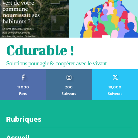
Cdurable !
Solutions pour agir & coopérer avec le vivant
11,000
200
18,000
Fans
Suiveurs
Suiveurs
Rubriques
Accueil