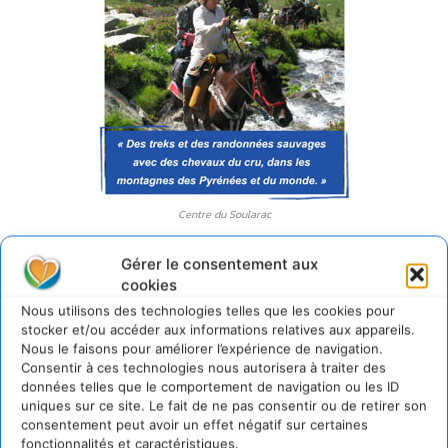
Centre du Soularac
Centre du Soularac – Cheval en Pyrénées
: Cette petite
Gérer le consentement aux
structure indépendante élève 70 chevaux, issus de races
cookies
locales, sur 100 hectares. Ils sont au cœur d’une offre
Nous utilisons des technologies telles que les cookies pour
basée sur l’éco-mobilité en pleine nature. Les visiteurs
stocker et/ou accéder aux informations relatives aux appareils.
Nous le faisons pour améliorer l’expérience de navigation.
adultes ont le choix entre des séjours sur site, des
Consentir à ces technologies nous autorisera à traiter des
itinérances à cheval ou des parcours à pied, avec animaux
données telles que le comportement de navigation ou les ID
de bât pour le portage du matériel, dans les Pyrénées et
uniques sur ce site. Le fait de ne pas consentir ou de retirer son
consentement peut avoir un effet négatif sur certaines
quelques montagnes du bassin méditerranéen. Les
fonctionnalités et caractéristiques.