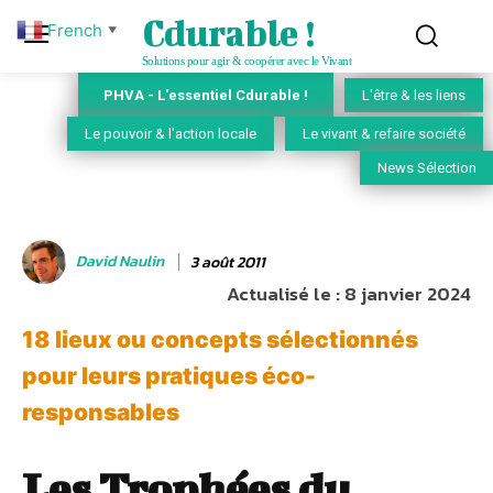
Cdurable !
French
▼
Solutions pour agir & coopérer avec le Vivant
PHVA - L'essentiel Cdurable !
L'être & les liens
Le pouvoir & l'action locale
Le vivant & refaire société
News Sélection
David Naulin
3 août 2011
Actualisé le :
8 janvier 2024
18 lieux ou concepts sélectionnés
pour leurs pratiques éco-
responsables
Les Trophées du