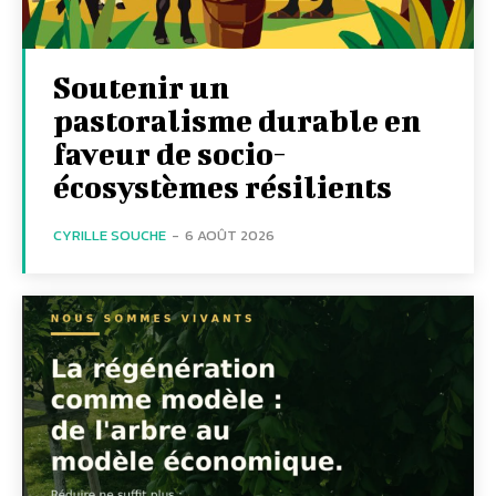
Soutenir un
pastoralisme durable en
faveur de socio-
écosystèmes résilients
CYRILLE SOUCHE
-
6 AOÛT 2026