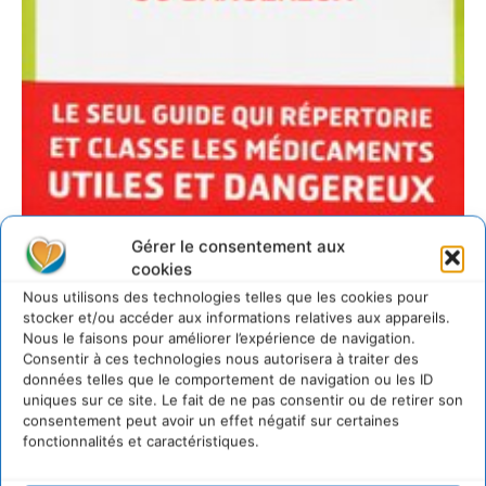
Gérer le consentement aux
cookies
1 COMMENTAIRE
Nous utilisons des technologies telles que les cookies pour
stocker et/ou accéder aux informations relatives aux appareils.
Anonyme
4 octobre 2012 à 15h29
Nous le faisons pour améliorer l’expérience de navigation.
Consentir à ces technologies nous autorisera à traiter des
Guide des 4000 médicaments : utiles, inutiles
données telles que le comportement de navigation ou les ID
ou dangereux au service des malades et des
uniques sur ce site. Le fait de ne pas consentir ou de retirer son
praticiens
consentement peut avoir un effet négatif sur certaines
Ce guide, qui s’inscrit dans la tradition ouverte en
fonctionnalités et caractéristiques.
1974 par le « Guide des médicaments les plus
courants » du Dr Henri Pradal, est utile.