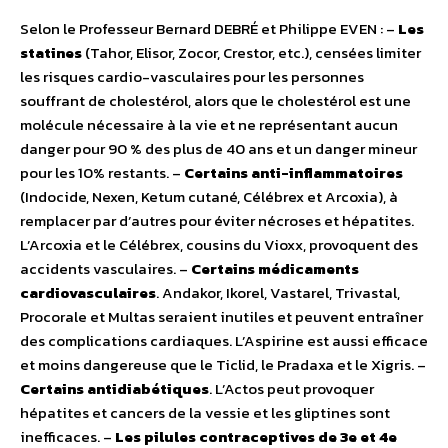
Selon le Professeur Bernard DEBRÉ et Philippe EVEN : –
Les
statines
(Tahor, Elisor, Zocor, Crestor, etc.), censées limiter
les risques cardio-vasculaires pour les personnes
souffrant de cholestérol, alors que le cholestérol est une
molécule nécessaire à la vie et ne représentant aucun
danger pour 90 % des plus de 40 ans et un danger mineur
pour les 10% restants. –
Certains anti-inflammatoires
(Indocide, Nexen, Ketum cutané, Célébrex et Arcoxia), à
remplacer par d’autres pour éviter nécroses et hépatites.
L’Arcoxia et le Célébrex, cousins du Vioxx, provoquent des
accidents vasculaires. –
Certains médicaments
cardiovasculaires
. Andakor, Ikorel, Vastarel, Trivastal,
Procorale et Multas seraient inutiles et peuvent entraîner
des complications cardiaques. L’Aspirine est aussi efficace
et moins dangereuse que le Ticlid, le Pradaxa et le Xigris. –
Certains antidiabétiques
. L’Actos peut provoquer
hépatites et cancers de la vessie et les gliptines sont
inefficaces. –
Les pilules contraceptives de 3e et 4e