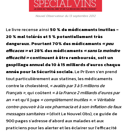
Nouvel Observateur du 13 septembre 2012
Le livre recense ainsi
50 % de médicaments inutiles –
20 % mal tolérés et 5 % potentiellement très
dangereux. Pourtant 70% des médicaments
« peu
efficaces »
et 28% des médicaments
« sans la moindre
efficacité »
continuent à être remboursés, soit un
gaspillage annuel de 10 à 15 milliards d’euros chaque
année pour la Sécurité sociale.
Le Pr Even s’en prend
tout particulièrement aux statines, les médicaments
contre le cholestérol,
« avalés par 3 à 5 millions de
Français »
, qui coûtent
« à la France 2 milliards d’euros par
an »
et qu’il juge
« complètement inutiles »
.
« Véritable
contre-pouvoir à la vox pharmacia et à son inflation de faux
messages sanitaires »
(dixit Le Nouvel Obs), ce guide de
900 pages s’adresse d’abord aux malades et aux
praticiens pour les alerter et les éclairer sur l’efficacité