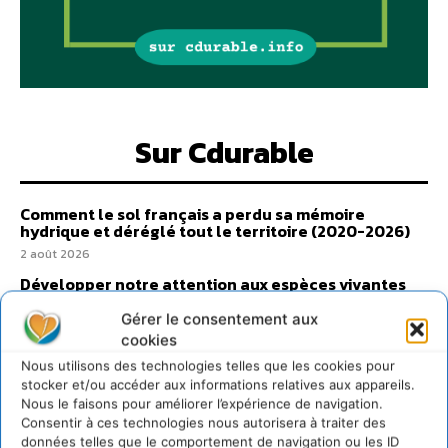
Sur Cdurable
Comment le sol français a perdu sa mémoire
hydrique et déréglé tout le territoire (2020-2026)
2 août 2026
Développer notre attention aux espèces vivantes
non humaines avec les communs de Zoepolis
Gérer le consentement aux
30 juillet 2026
cookies
Un kit citoyen pour lever les freins au
Nous utilisons des technologies telles que les cookies pour
développement des forêts comestibles dans nos
villes
stocker et/ou accéder aux informations relatives aux appareils.
Nous le faisons pour améliorer l’expérience de navigation.
29 juillet 2026
Consentir à ces technologies nous autorisera à traiter des
L’éco-anxiété informe et l’éco-lucidité transforme
données telles que le comportement de navigation ou les ID