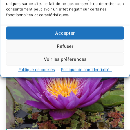
uniques sur ce site. Le fait de ne pas consentir ou de retirer son
28 juillet 2026
consentement peut avoir un effet négatif sur certaines
7 indicateurs pour des villes résilientes et durables,
fonctionnalités et caractéristiques.
adaptées au changement climatique
27 juillet 2026
Accepter
Refuser
Voir les préférences
Politique de cookies
Politique de confidentialité