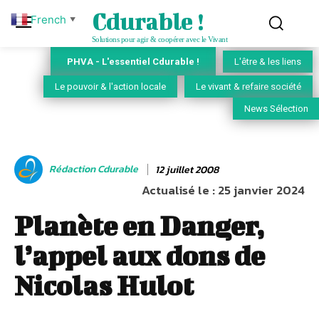
Cdurable !
French
▼
Solutions pour agir & coopérer avec le Vivant
PHVA - L'essentiel Cdurable !
L'être & les liens
Le pouvoir & l'action locale
Le vivant & refaire société
News Sélection
Rédaction Cdurable
12 juillet 2008
Actualisé le :
25 janvier 2024
Planète en Danger,
l’appel aux dons de
Nicolas Hulot