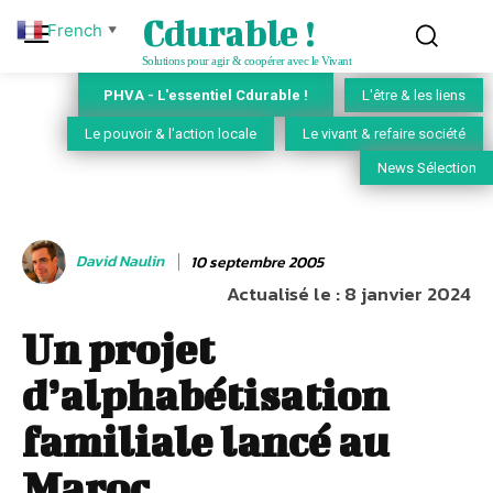
Cdurable !
French
▼
Solutions pour agir & coopérer avec le Vivant
PHVA - L'essentiel Cdurable !
L'être & les liens
Le pouvoir & l'action locale
Le vivant & refaire société
News Sélection
David Naulin
10 septembre 2005
Actualisé le :
8 janvier 2024
Un projet
d’alphabétisation
familiale lancé au
Maroc