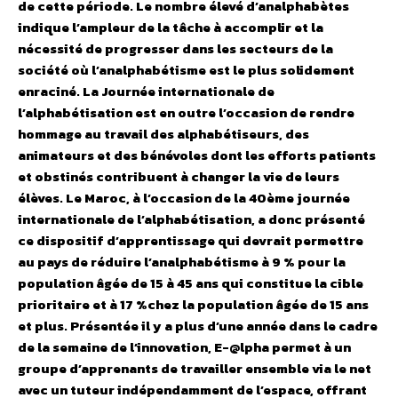
de cette période. Le nombre élevé d’analphabètes
indique l’ampleur de la tâche à accomplir et la
nécessité de progresser dans les secteurs de la
société où l’analphabétisme est le plus solidement
enraciné. La Journée internationale de
l’alphabétisation est en outre l’occasion de rendre
hommage au travail des alphabétiseurs, des
animateurs et des bénévoles dont les efforts patients
et obstinés contribuent à changer la vie de leurs
élèves. Le Maroc, à l’occasion de la 40ème journée
internationale de l’alphabétisation, a donc présenté
ce dispositif d’apprentissage qui devrait permettre
au pays de réduire l’analphabétisme à 9 % pour la
population âgée de 15 à 45 ans qui constitue la cible
prioritaire et à 17 %chez la population âgée de 15 ans
et plus.
Présentée il y a plus d’une année dans le cadre
de la semaine de l’innovation, E-@lpha permet à un
groupe d’apprenants de travailler ensemble via le net
avec un tuteur indépendamment de l’espace, offrant