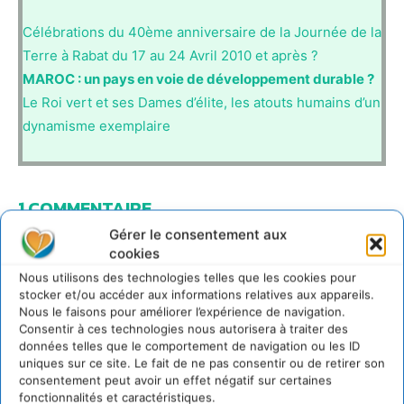
Célébrations du 40ème anniversaire de la Journée de la
Terre à Rabat du 17 au 24 Avril 2010 et après ?
MAROC : un pays en voie de développement durable ?
Le Roi vert et ses Dames d’élite, les atouts humains d’un
dynamisme exemplaire
1 COMMENTAIRE
Gérer le consentement aux
Paulus
cookies
31 mars 2011 à 12h07
Nous utilisons des technologies telles que les cookies pour
Un projet d’alphabétisation familiale lancé au
stocker et/ou accéder aux informations relatives aux appareils.
Maroc
Nous le faisons pour améliorer l’expérience de navigation.
Alphabétisation, réinsertion sociale, rattrapage
Consentir à ces technologies nous autorisera à traiter des
scolaire, …
données telles que le comportement de navigation ou les ID
uniques sur ce site. Le fait de ne pas consentir ou de retirer son
Je ne sais pas si vous connaissez le site mais vous
consentement peut avoir un effet négatif sur certaines
pourriez jeter un coup d’œil, il vaut la peine !
fonctionnalités et caractéristiques.