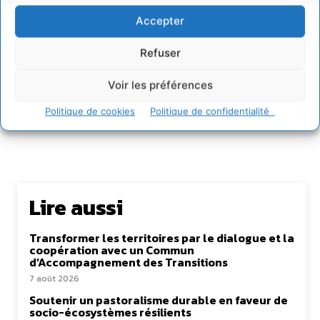
et partager les solutions utiles et durables pour agir
et coopérer avec le vivant. Je suis ouvert à toute
Accepter
proposition de coopération mutuellement bénéfique
au service de la régénération du vivant.
Refuser
Voir les préférences
Politique de cookies
Politique de confidentialité
Lire aussi
Transformer les territoires par le dialogue et la
coopération avec un Commun
d’Accompagnement des Transitions
7 août 2026
Soutenir un pastoralisme durable en faveur de
socio-écosystèmes résilients