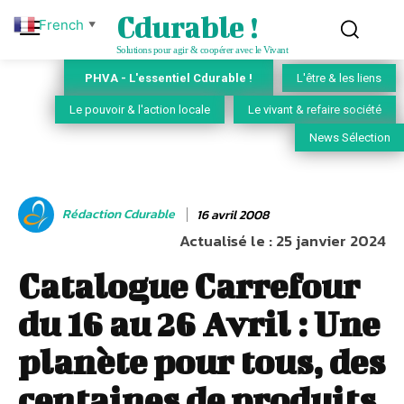
Cdurable !
French
▼
Solutions pour agir & coopérer avec le Vivant
PHVA - L'essentiel Cdurable !
L'être & les liens
Le pouvoir & l'action locale
Le vivant & refaire société
News Sélection
Rédaction Cdurable
16 avril 2008
Actualisé le :
25 janvier 2024
Catalogue Carrefour
du 16 au 26 Avril : Une
planète pour tous, des
centaines de produits