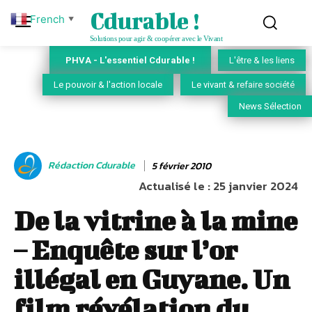
Cdurable !
French
▼
Solutions pour agir & coopérer avec le Vivant
PHVA - L'essentiel Cdurable !
L'être & les liens
Le pouvoir & l'action locale
Le vivant & refaire société
News Sélection
Rédaction Cdurable
5 février 2010
Actualisé le :
25 janvier 2024
De la vitrine à la mine
– Enquête sur l’or
illégal en Guyane. Un
film révélation du