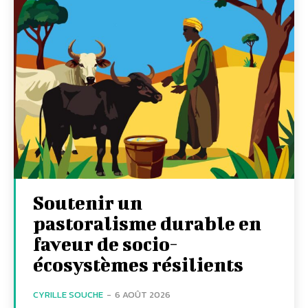
Soutenir un
pastoralisme durable en
faveur de socio-
écosystèmes résilients
CYRILLE SOUCHE
-
6 AOÛT 2026