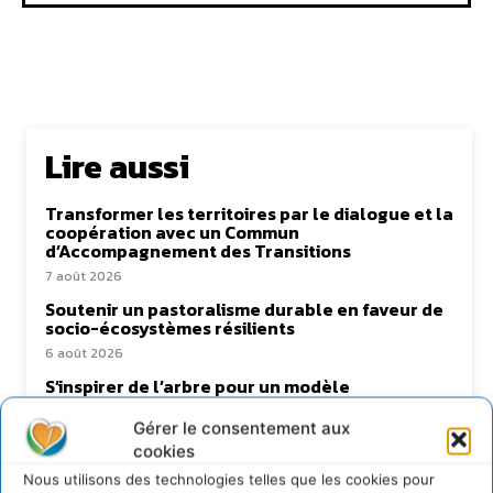
Lire aussi
Transformer les territoires par le dialogue et la
coopération avec un Commun
d’Accompagnement des Transitions
7 août 2026
Soutenir un pastoralisme durable en faveur de
socio-écosystèmes résilients
6 août 2026
S’inspirer de l’arbre pour un modèle
économique régénératif du vivant …
Gérer le consentement aux
5 août 2026
cookies
IPBES : le « GIEC de la biodiversité » appelle les
entreprises à devenir des alliées du vivant
Nous utilisons des technologies telles que les cookies pour