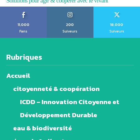
Solutions pour agir & coopérer avec le vivant
11,000
200
18,000
Fans
Suiveurs
Suiveurs
Rubriques
Accueil
citoyenneté & coopération
ICDD – Innovation Citoyenne et
Développement Durable
eau & biodiversité