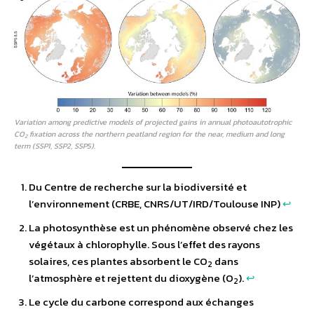
Variation among predictive models of projected gains in annual photoautotrophic
CO
fixation across the northern peatland region for the near, medium and long
2
term (SSP1, SSP2, SSP5).
Du Centre de recherche sur la biodiversité et
l’environnement (CRBE, CNRS/UT/IRD/Toulouse INP)
↩︎
La photosynthèse est un phénomène observé chez les
végétaux à chlorophylle. Sous l’effet des rayons
solaires, ces plantes absorbent le CO
dans
2
l’atmosphère et rejettent du dioxygène (O
).
↩︎
2
Le cycle du carbone correspond aux échanges