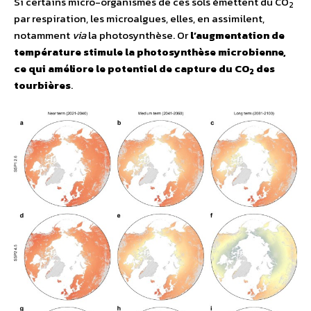
Si certains micro-organismes de ces sols émettent du CO
2
par respiration, les microalgues, elles, en assimilent,
notamment
via
la photosynthèse. Or
l’augmentation de
température stimule la photosynthèse microbienne,
ce qui améliore le potentiel de capture du CO
des
2
tourbières
.