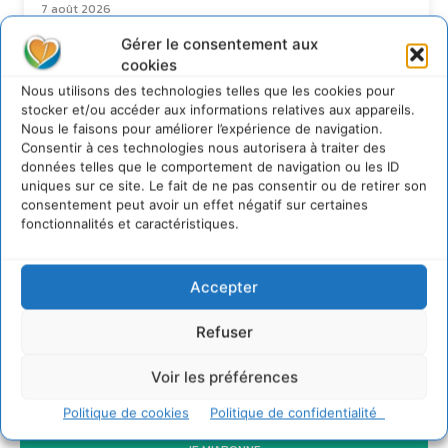
7 août 2026
Soutenir un pastoralisme durable en faveur de
Gérer le consentement aux
socio-écosystèmes résilients
cookies
6 août 2026
Nous utilisons des technologies telles que les cookies pour
S’inspirer de l’arbre pour un modèle
stocker et/ou accéder aux informations relatives aux appareils.
économique régénératif du vivant …
Nous le faisons pour améliorer l’expérience de navigation.
Consentir à ces technologies nous autorisera à traiter des
5 août 2026
données telles que le comportement de navigation ou les ID
IPBES : le « GIEC de la biodiversité » appelle les
uniques sur ce site. Le fait de ne pas consentir ou de retirer son
entreprises à devenir des alliées du vivant
consentement peut avoir un effet négatif sur certaines
4 août 2026
fonctionnalités et caractéristiques.
Accepter
Newsletter
Refuser
Voir les préférences
Politique de cookies
Politique de confidentialité