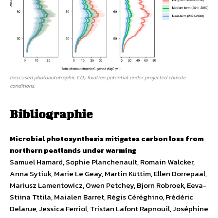
Increased photoautotrophic CO
fixation potential under projected climate
2
conditions.
Bibliographie
Microbial photosynthesis mitigates carbon loss from
northern peatlands under warming
Samuel Hamard, Sophie Planchenault, Romain Walcker,
Anna Sytiuk, Marie Le Geay, Martin Küttim, Ellen Dorrepaal,
Mariusz Lamentowicz, Owen Petchey, Bjorn Robroek, Eeva-
Stiina Tttila, Maialen Barret, Régis Céréghino, Frédéric
Delarue, Jessica Ferriol, Tristan Lafont Rapnouil, Joséphine