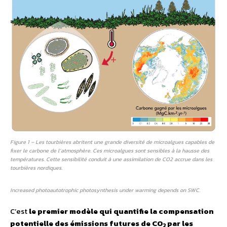
Figure 1 – Les tourbières abritent une grande diversité de microalgues capables de
fixer le carbone de l’atmosphère. Ces microalgues sont sensibles à la hausse des
températures. Cette sensibilité conduit à une assimilation de CO2 accrue dans les
tourbières nordiques.
Increased photoautotrophic photosynthesis under warming depends on SWC.
C’est
le premier modèle qui quantifie la compensation
potentielle des émissions futures de CO
par les
2