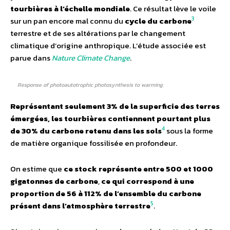
tourbières à l’échelle mondiale
. Ce résultat lève le voile
3
sur un pan encore mal connu du
cycle du carbone
terrestre et de ses altérations par le changement
climatique d’origine anthropique. L’étude associée est
parue dans
Nature Climate Change
.
Response of photoautotrophic photosynthesis to warming.
Représentant seulement 3% de la superficie des terres
émergées, les tourbières contiennent pourtant plus
4
de 30% du carbone retenu dans les sols
sous la forme
de matière organique fossilisée en profondeur.
On estime que
ce stock représente entre 500 et 1000
gigatonnes de carbone
,
ce qui correspond à une
proportion de 56 à 112% de l’ensemble du carbone
5
présent dans l’atmosphère terrestre
.