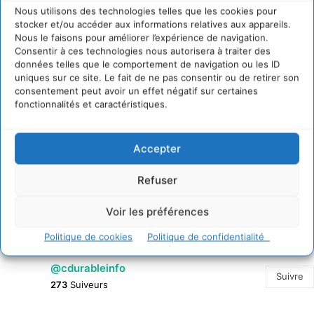
Nous utilisons des technologies telles que les cookies pour
Soutenir un pastoralisme durable en faveur de
socio-écosystèmes résilients
stocker et/ou accéder aux informations relatives aux appareils.
Nous le faisons pour améliorer l’expérience de navigation.
6 août 2026
Consentir à ces technologies nous autorisera à traiter des
S’inspirer de l’arbre pour un modèle économique
données telles que le comportement de navigation ou les ID
régénératif du vivant …
uniques sur ce site. Le fait de ne pas consentir ou de retirer son
consentement peut avoir un effet négatif sur certaines
5 août 2026
fonctionnalités et caractéristiques.
IPBES : le « GIEC de la biodiversité » appelle les
entreprises à devenir des alliées du vivant
4 août 2026
Accepter
Comment le sol français a perdu sa mémoire
hydrique et déréglé tout le territoire (2020-2026)
Refuser
2 août 2026
Voir les préférences
Politique de cookies
Politique de confidentialité
@cdurableinfo
Suivre
273
Suiveurs