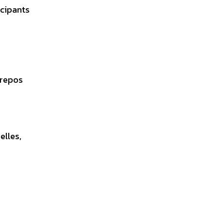
icipants
e repos
elles,