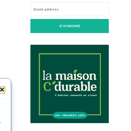
JE M'ABONNE
n