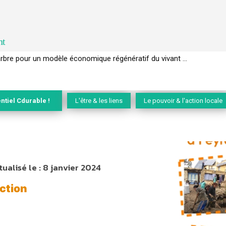
nt
l’arbre pour un modèle économique régénératif du vivant …
ntiel Cdurable !
L'être & les liens
Le pouvoir & l'action locale
tualisé le :
8 janvier 2024
ction