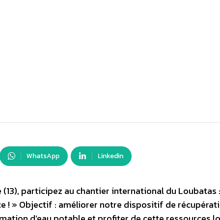
WhatsApp
Linkedin
 (13), participez au chantier international du Loubatas 
e ! » Objectif : améliorer notre dispositif de récupérat
ation d’eau potable et profiter de cette ressources lo