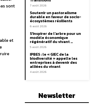
Transitions
pas sont
7 août 2026
Soutenir un pastoralisme
durable en faveur de socio-
écosystèmes résilients
6 août 2026
S’inspirer de l’arbre pour un
modèle économique
able et
régénératif du vivant …
e
5 août 2026
ruire
IPBES : le « GIEC de la
biodiversité » appelle les
entreprises à devenir des
alliées du vivant
4 août 2026
Newsletter