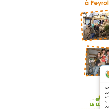
No
ac
am
au
ou