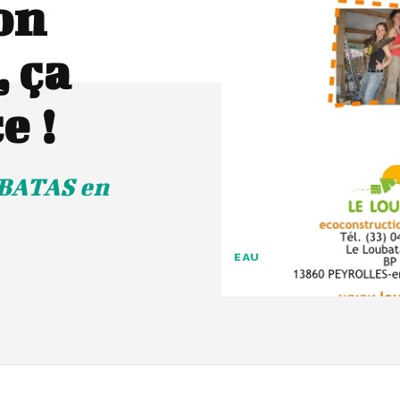
on
, ça
e !
UBATAS en
EAU