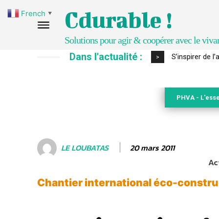
Cdurable !
French
▼
Solutions pour agir & coopérer avec le viva
Dans l'actualité :
S’inspirer de 
>
PHVA - L'esse
20 mars 2011
LE LOUBATAS
Ac
Chantier international éco-constru