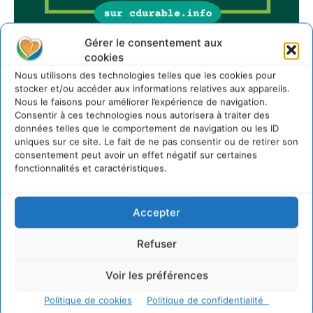
Gérer le consentement aux
cookies
Nous utilisons des technologies telles que les cookies pour
Sur Cdurable
stocker et/ou accéder aux informations relatives aux appareils.
Nous le faisons pour améliorer l’expérience de navigation.
Consentir à ces technologies nous autorisera à traiter des
Comment le sol français a perdu sa mémoire
données telles que le comportement de navigation ou les ID
hydrique et déréglé tout le territoire (2020-2026)
uniques sur ce site. Le fait de ne pas consentir ou de retirer son
consentement peut avoir un effet négatif sur certaines
2 août 2026
fonctionnalités et caractéristiques.
Développer notre attention aux espèces vivantes
non humaines avec les communs de Zoepolis
30 juillet 2026
Accepter
Un kit citoyen pour lever les freins au
développement des forêts comestibles dans nos
Refuser
villes
29 juillet 2026
Voir les préférences
L’éco-anxiété informe et l’éco-lucidité transforme
Politique de cookies
Politique de confidentialité
28 juillet 2026