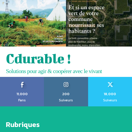
Cdurable !
Solutions pour agir & coopérer avec le vivant
11,000
200
18,000
Fans
Suiveurs
Suiveurs
Rubriques