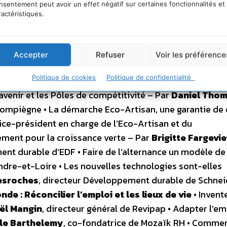
nsentement peut avoir un effet négatif sur certaines fonctionnalités et
 de Jean-Pierre Bel, président du Sénat
ractéristiques.
 QUEL PROJET DE VIE POUR LES JEUNES ?
CALISATION DE L’EMPLOI
 obligatoire – 9h00 –
Introduction
par
Jacques Péliss
Accepter
Refuser
Voir les préférence
nce et maire de Lons-le-Saunier –
Présentation
:
Laur
Politique de cookies
Politique de confidentialité
ne Chambre Economique Française –
1ère table ronde :
d’avenir et les Pôles de compétitivité – Par
Daniel Tho
Compiègne • La démarche Eco-Artisan, une garantie de 
 vice-président en charge de l’Eco-Artisan et du
ment pour la croissance verte – Par
Brigitte Fargevie
ent durable d’EDF • Faire de l’alternance un modèle de
Indre-et-Loire • Les nouvelles technologies sont-elles
esroches
, directeur Développement durable de Schnei
de : Réconcilier l’emploi et les lieux de vie
• Invente
ël Mangin
, directeur général de Revipap • Adapter l’em
lle Barthelemy
, co-fondatrice de Mozaïk RH • Comme