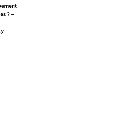
ppement
es ? –
ty –