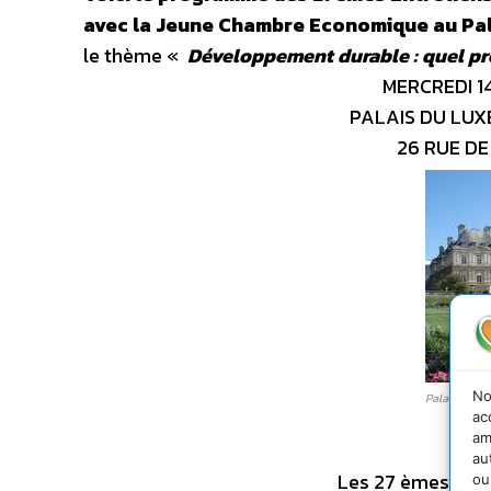
avec la Jeune Chambre Economique au Pala
le thème «
Développement durable : quel proj
MERCREDI 1
PALAIS DU LU
26 RUE DE
No
Palais du L
ac
am
au
Les 27 èmes Entr
ou