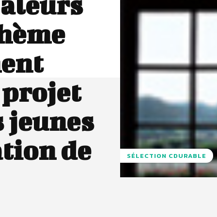
aleurs
 thème
ent
 projet
s jeunes
ation de
SÉLECTION CDURABLE