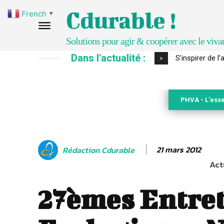
Cdurable !
French
▼
Solutions pour agir & coopérer avec le viva
Dans l'actualité :
IPBES : le « GI
>
PHVA - L'esse
21 mars 2012
Rédaction Cdurable
Act
27èmes Entre