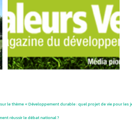
ur le thème « Développement durable : quel projet de vie pour les 
ent réussir le débat national ?