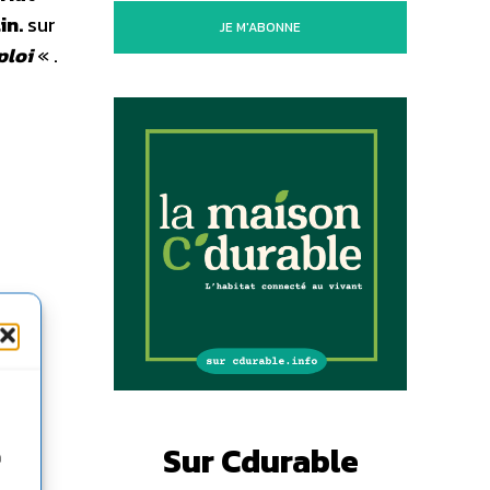
in.
sur
JE M'ABONNE
ploi
« .
Sur Cdurable
n