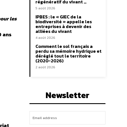
régénératif du vivant …
5 août 2026
IPBES : le « GIEC de la
our les
biodiversité » appelle les
entreprises à devenir des
alliées du vivant
0 ans
4 août 2026
Comment le sol français a
perdu sa mémoire hydrique et
déréglé tout le territoire
(2020-2026)
2 août 2026
Newsletter
riat