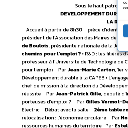
co
Sous le haut patronage
ca
DEVELOPPEMENT DURABLE :
LA RELO
– Accueil à partir de 8h30 – pièce d’identité
président de l’Association des Maires de Fra
de Boulois
, présidente nationale de la Jeu
chemins pour l’emploi ?
• R&D : les filières 
professeur à l’Université de Technologie de 
pour l’emploi – Par
Jean-Marie Carton
, 1er
Développement durable à la CAPEB • L’engage
chef de mission à la direction du Développem
réussite – Par
Jean-Patrick Gille
, député d’
porteuses d’emploi ? – Par
Gilles Vermot-D
Electric – Débat avec la salle –
2ème table ron
relocalisation : l’économie circulaire – Par
No
ressources humaines du territoire- Par
Este