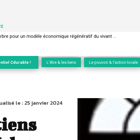
nt
EC de la biodiversité » appelle les entreprises à devenir des alliées du 
ntiel Cdurable !
L'être & les liens
Le pouvoir & l'action locale
ualisé le :
25 janvier 2024
tiens