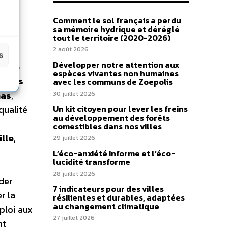
Comment le sol français a perdu
sa mémoire hydrique et déréglé
tout le territoire (2020-2026)
2 août 2026
ard
,
s
Développer notre attention aux
ence
espèces vivantes non humaines
 Quels
avec les communs de Zoepolis
mas
,
30 juillet 2026
qualité
Un kit citoyen pour lever les freins
au développement des forêts
comestibles dans nos villes
ille
,
29 juillet 2026
L’éco-anxiété informe et l’éco-
lucidité transforme
28 juillet 2026
der
7 indicateurs pour des villes
r la
résilientes et durables, adaptées
au changement climatique
ploi aux
27 juillet 2026
nt