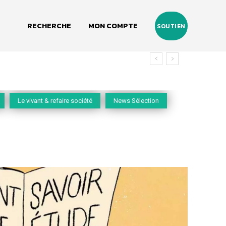
RECHERCHE
MON COMPTE
SOUTIEN
Le vivant & refaire société
News Sélection