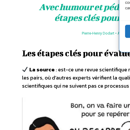
co
Avec humour et pédagog
ca
étapes clés pour év
Pierre-Henry Dodart • Adminis
Les étapes clés pour évalue
La source
: est-ce une revue scientifique
les pairs, où d’autres experts vérifient la qu
scientifiques qui ne suivent pas ce processus