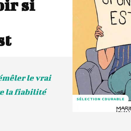
ir si
st
émêler le vrai
la fiabilité
SÉLECTION CDURABLE