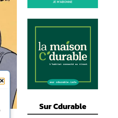
JE M'ABONNE
Sur Cdurable
n