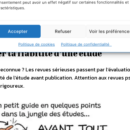
nsentement peut avoir un effet négatif sur certaines fonctionnalités et
ie, elle nous guide à travers le
ractéristiques.
aluer la fiabilité d’une étude
Accepter
Refuser
Voir les préférence
trateur de l’État engagé pour la transition écologique
Politique de cookies
Politique de confidentialité
r la fiabilité d’une étude
 reconnue ? Les revues sérieuses passent par l’évaluati
alité de l’étude avant publication. Attention aux revues 
 rigoureux.