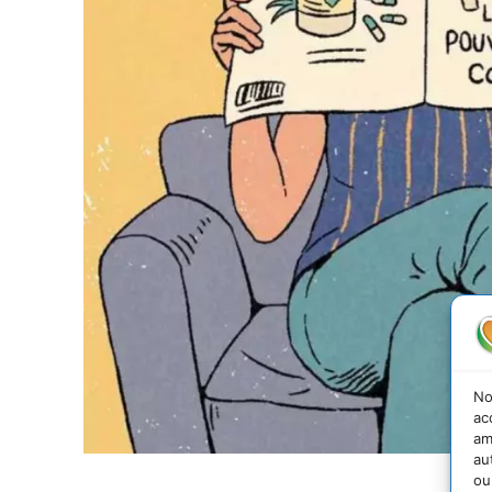
No
ac
am
au
ou