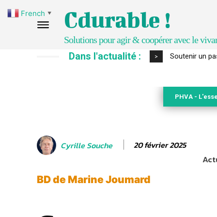
Cdurable !
French
▼
Solutions pour agir & coopérer avec le viva
Dans l'actualité :
S’inspirer de 
>
PHVA - L'esse
20 février 2025
Cyrille Souche
Actu
BD de Marine Joumard