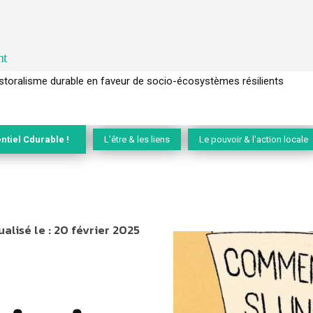
nt
l’arbre pour un modèle économique régénératif du vivant …
ntiel Cdurable !
L'être & les liens
Le pouvoir & l'action locale
alisé le :
20 février 2025