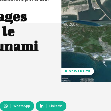
mages
 le
sunami
BIODIVERSITÉ
WhatsApp
Linkedin