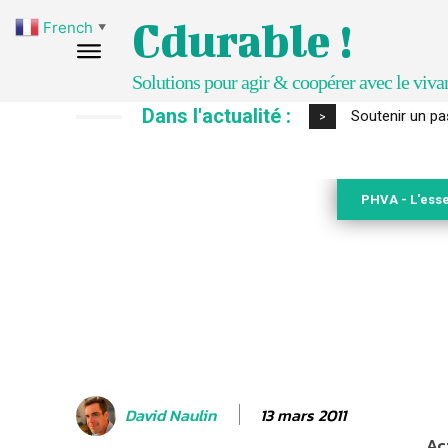
Cdurable !
French
▼
Solutions pour agir & coopérer avec le viva
Dans l'actualité :
S’inspirer de 
>
PHVA - L'esse
13 mars 2011
David Naulin
Ac