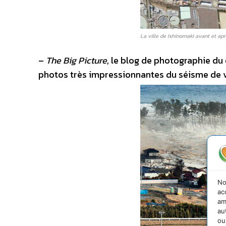
La ville de Ishinomaki avant et ap
–
The Big Picture
, le blog de photographie du
photos très impressionnantes du séisme de
No
ac
am
au
ou