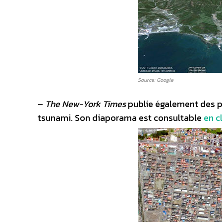
Source: Google
–
The New-York Times
publie également des ph
tsunami. Son diaporama est consultable
en c