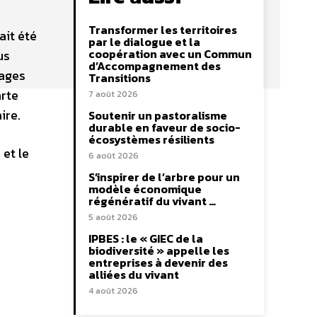
Transformer les territoires
ait été
par le dialogue et la
coopération avec un Commun
us
d’Accompagnement des
mages
Transitions
arte
7 août 2026
ire.
Soutenir un pastoralisme
durable en faveur de socio-
écosystèmes résilients
et le
6 août 2026
S’inspirer de l’arbre pour un
modèle économique
régénératif du vivant …
5 août 2026
IPBES : le « GIEC de la
biodiversité » appelle les
entreprises à devenir des
alliées du vivant
4 août 2026