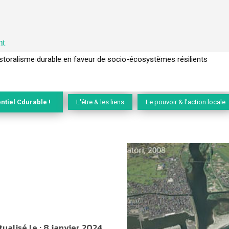
nt
l’arbre pour un modèle économique régénératif du vivant …
ntiel Cdurable !
L'être & les liens
Le pouvoir & l'action locale
tualisé le :
8 janvier 2024