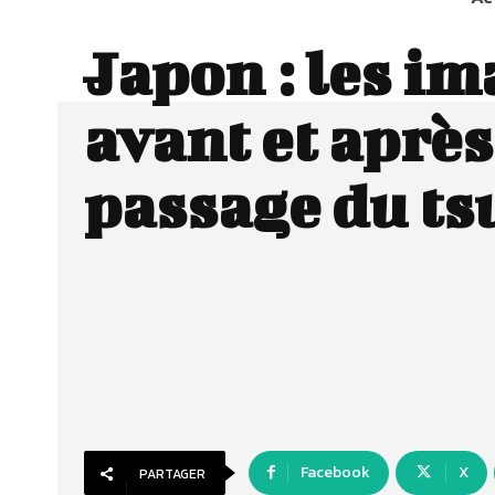
Japon : les i
avant et après
passage du t
Facebook
X
PARTAGER