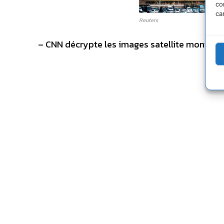
co
ca
Reuters
– CNN décrypte les images satellite montrant 