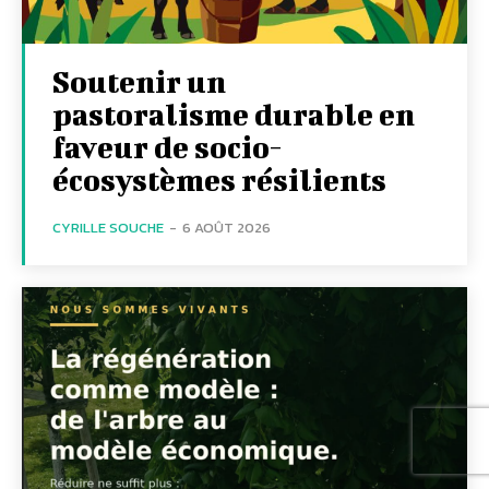
Soutenir un
pastoralisme durable en
faveur de socio-
écosystèmes résilients
CYRILLE SOUCHE
-
6 AOÛT 2026