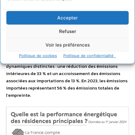
L’empreinte carbone permet de rendre compte des
émissions de GES liées à la consommation des Français,
Accepter
que celles-ci soient émises sur le territoire national ou
émises à l’étranger pour satisfaire la demande française.
Refuser
En 2023, l’empreinte carbone de la France est estimée à
644 Mt CO
éq, soit 9,4 t de CO
éq par habitant, en baisse
Voir les préférences
2
2
de 4,1 % par rapport à 2022. Depuis 1990, l’empreinte
Politique de cookies
Politique de confidentialité
carbone a diminué de 13 %, cette baisse traduisant deux
dynamiques distinctes : une réduction des émissions
intérieures de 33 % et un accroissement des émissions
associées aux importations de 13 %. En 2023, les émissions
importées représentent 56 % des émissions totales de
l’empreinte.