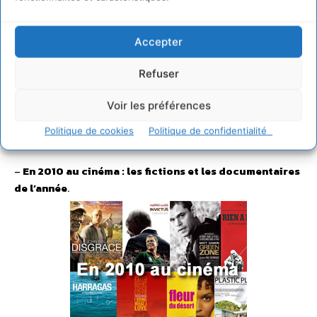
salons et festivals dédiés au développement durable, au
bio et l’habitat écologique organisés pour le grand public
(Vivre autrement, Planète Durable, Primevère, Marjolaine,
Accepter
Festival Science Frontières…) et les professionnels
Refuser
(Produrable, Ecobat, SEMD, Pollutec…) en 2010 partout en
France.
Pour en savoir plus, cliquez ici
.
Voir les préférences
Politique de cookies
Politique de confidentialité
VOIR
–
En 2010 au cinéma : les fictions et les documentaires
de l’année
.