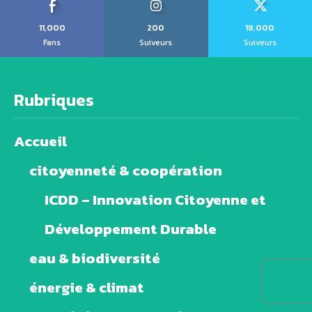
11,000
200
18,000
Fans
Suiveurs
Suiveurs
Rubriques
Accueil
citoyenneté & coopération
ICDD – Innovation Citoyenne et
Développement Durable
eau & biodiversité
énergie & climat