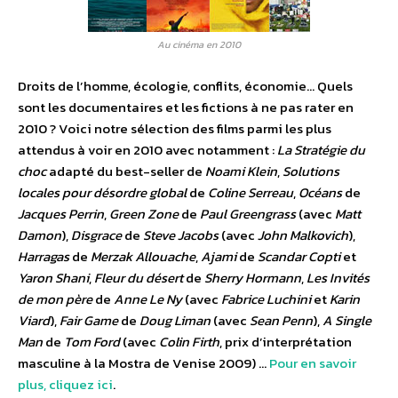
Au cinéma en 2010
Droits de l’homme, écologie, conflits, économie… Quels
sont les documentaires et les fictions à ne pas rater en
2010 ? Voici notre sélection des films parmi les plus
attendus à voir en 2010 avec notamment :
La Stratégie du
choc
adapté du best-seller de
Noami Klein
,
Solutions
locales pour désordre global
de
Coline Serreau
,
Océans
de
Jacques Perrin
,
Green Zone
de
Paul Greengrass
(avec
Matt
Damon
),
Disgrace
de
Steve Jacobs
(avec
John Malkovich
),
Harragas
de
Merzak Allouache
,
Ajami
de
Scandar Copti
et
Yaron Shani
,
Fleur du désert
de
Sherry Hormann
,
Les Invités
de mon père
de
Anne Le Ny
(avec
Fabrice Luchini
et
Karin
Viard
),
Fair Game
de
Doug Liman
(avec
Sean Penn
),
A Single
Man
de
Tom Ford
(avec
Colin Firth
, prix d’interprétation
masculine à la Mostra de Venise 2009) …
Pour en savoir
plus, cliquez ici
.