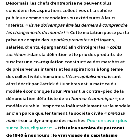
Désormais, les chefs d’entreprise ne peuvent plus
considérer les aspirations collectives et la sphère
publique comme secondaires ou extérieures à leurs
intérêts.
« Ils ne doivent pas être les derniers à comprendre
les changements du monde ! »
. Cette mutation passe par la
prise en compte des
« parties prenantes »
(citoyens,
salariés, clients, épargnants) afin d’intégrer les
« coûts
sociétaux »
dans la définition et le prix des produits, de
susciter une co-régulation constructive des marchés et
de préserver les intérêts et les aspirations à long terme
des collectivités humaines.
L’éco-capitalisme
naissant
ainsi décrit par Patrick d’Humières est la matrice du
modèle économique futur. Prenant le contre-pied de la
dénonciation défaitiste de
« l’horreur économique »
, ce
modèle durable l’emportera inéluctablement sur le modèle
ancien parce que, lentement, la société civile
« prend la
main »
sur la dynamique des marchés.
Pour en savoir plus
sur ce livre, cliquez ici
. –
Histoire secrète du patronat
de 1945 à nos jours : le vrai visage du capitalisme