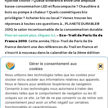
hybride choisir ? Quelle différence entre une ampoule
basse consommation LED et fluocompacte ? Chaudière à
bois ou pompe à chaleur ? Quels cosmétiques bio
privilégier ? Acheter bio ou local ? Venez trouver les
réponses à toutes ces questions à… PLANETE DURABLE®
2010, le salon incontournable de la consommation durable.
Pour en savoir plus, cliquez ici
. –
Eco-Trail de Paris Ile de
France 2010
. Cette année, l’Eco-Trail de Paris Ile De
France devient une des références du Trail en France et
s’inscrit à nouveau dans le calendrier de la 3ème édition
du Trail Tour National. Afin de fédérer les amoureux du
Gérer le consentement aux
trail, de créer un circuit officiel du Trail en France, et
cookies
d’ouvrir la discipline au grand public, la Fédération
Française d’Athlétisme (FFA) a donc décidé de mettre en
Nous utilisons des technologies telles que les cookies pour
stocker et/ou accéder aux informations relatives aux appareils.
place cet évènement qui regroupe 20 étapes, parmi
Nous le faisons pour améliorer l’expérience de navigation.
lesquelles figurent le Raid Golfe du Morbihan (56) ou
Consentir à ces technologies nous autorisera à traiter des
encore le Trail de la Côte d’Opale (62).
Pour en savoir plus,
données telles que le comportement de navigation ou les ID
uniques sur ce site. Le fait de ne pas consentir ou de retirer son
cliquez ici
. –
L’agenda 2010 du développement durable,
consentement peut avoir un effet négatif sur certaines
du bio et de l’habitat écologique
. Retrouvez tous les
fonctionnalités et caractéristiques.