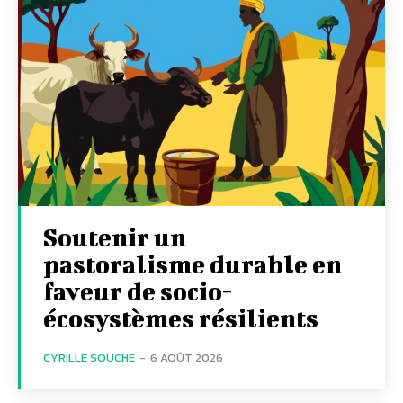
Soutenir un
pastoralisme durable en
faveur de socio-
écosystèmes résilients
CYRILLE SOUCHE
-
6 AOÛT 2026