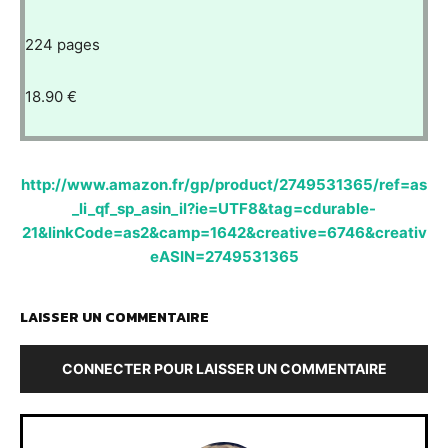
224 pages
18.90 €
http://www.amazon.fr/gp/product/2749531365/ref=as
_li_qf_sp_asin_il?ie=UTF8&tag=cdurable-
21&linkCode=as2&camp=1642&creative=6746&creativ
eASIN=2749531365
LAISSER UN COMMENTAIRE
CONNECTER POUR LAISSER UN COMMENTAIRE