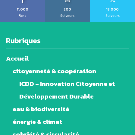
11,000
200
18,000
Fans
Suiveurs
Suiveurs
Rubriques
Accueil
citoyenneté & coopération
ICDD – Innovation Citoyenne et
Développement Durable
eau & biodiversité
énergie & climat
sobriété & circularité