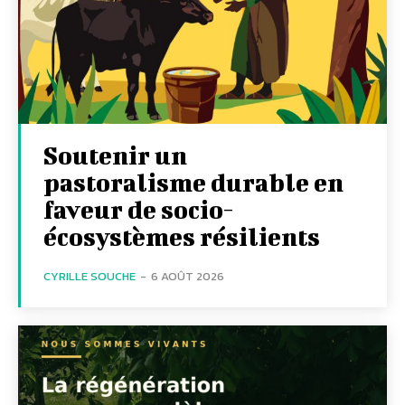
Soutenir un
pastoralisme durable en
faveur de socio-
écosystèmes résilients
CYRILLE SOUCHE
-
6 AOÛT 2026