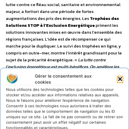
lutte contre ce fléau social, sanitaire et environnemental
majeur, a fortiori dans une période de fortes
augmentations des prix des énergies. Les
Trophées des
Solutions STOP à l’Exclusion Energétique
priment les
solutions innovantes mises en œuvre dans l’ensemble des
régions françaises. L’idée est de récompenser ce qui
marche pour le dupliquer. Le suivi des trophées en ligne, y
compris en outre-mer, montre l’intérêt grandissant pour le
sujet de la précarité énergétique.
«
La lutte contre
l’exclusion énergétique est multi-bénéfices. On améliore les
conditions de vie des plus précaires pour qu’ils sentent bien
Gérer le consentement aux
dans leurs logements, on diminue les émissions de carbone
cookies
et les pollutions, on crée des emplois locaux et surtout on
Nous utilisons des technologies telles que les cookies pour
améliore directement la santé des familles les plus pauvres.
stocker et/ou accéder aux informations relatives aux appareils.
La santé est un accélérateur prioritaire de transitions
. » Gilles
Nous le faisons pour améliorer l’expérience de navigation.
Consentir à ces technologies nous autorisera à traiter des
Berhault – Délégué général de Stop à l’Exclusion
données telles que le comportement de navigation ou les ID
Energétique.
uniques sur ce site. Le fait de ne pas consentir ou de retirer son
consentement peut avoir un effet négatif sur certaines
fonctionnalités et caractéristiques.