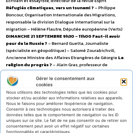
Écrivain et essayiste, directeur de la revue Esprit
Réfugiés climatiques, vers un tsunami ?
– Philippe
Boncour, Organisation Internationale des Migrations,
responsable la division Dialogue international sur la
migration – Hélène Flautre, Députée européenne (Verts)
DIMANCHE 21 SEPTEMBRE
9h30 – 11h00
Faut-il avoir
peur de la Russie ?
– Bernard Guetta, Journaliste
(spécialiste en géopolitique) – Salomé Zourabichvili,
Ancienne Ministre des Affaires Etrangères de Géorgie
La
religion du progrès ?
– Alain Gras, professeur de
sociologie et d’anthropologie à l’Université de Paris 1, il
publie régulièrement dans la revue la Décroissance –
Gérer le consentement aux
cookies
Michel Taubman, Rédacteur en chef de la revue « le
Meilleur des mondes »
11h30 – 13h00
Nanotechnologies:
Nous utilisons des technologies telles que les cookies pour
stocker et/ou accéder aux informations relatives aux appareils.
faut-il avoir peur du petit ?
– Jean-Pierre Dupuy,
Nous le faisons pour améliorer l’expérience de navigation.
Professeur de philosophie et d’éthique à Stanford
Consentir à ces technologies nous autorisera à traiter des
(Californie) – Louis Laurent, Spécialiste des
données telles que le comportement de navigation ou les ID
uniques sur ce site. Le fait de ne pas consentir ou de retirer son
nanotechnologies de l’Agence Nationale de la Recherche
consentement peut avoir un effet négatif sur certaines
La crise financière commence-t-elle ou finit-elle ?
–
fonctionnalités et caractéristiques.