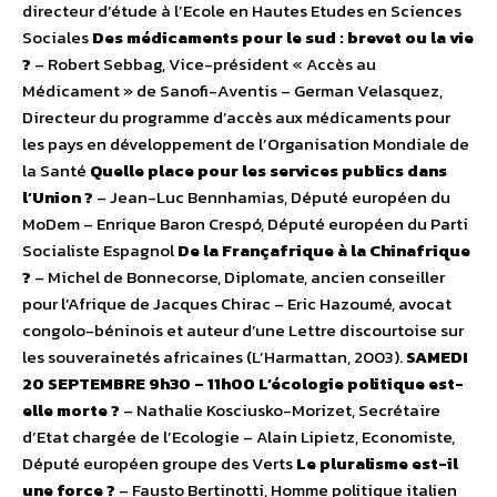
directeur d’étude à l’Ecole en Hautes Etudes en Sciences
Sociales
Des médicaments pour le sud : brevet ou la vie
?
– Robert Sebbag, Vice-président « Accès au
Médicament » de Sanofi-Aventis – German Velasquez,
Directeur du programme d’accès aux médicaments pour
les pays en développement de l’Organisation Mondiale de
la Santé
Quelle place pour les services publics dans
l’Union ?
– Jean-Luc Bennhamias, Député européen du
MoDem – Enrique Baron Crespó, Député européen du Parti
Socialiste Espagnol
De la Françafrique à la Chinafrique
?
– Michel de Bonnecorse, Diplomate, ancien conseiller
pour l’Afrique de Jacques Chirac – Eric Hazoumé, avocat
congolo-béninois et auteur d’une Lettre discourtoise sur
les souverainetés africaines (L’Harmattan, 2003).
SAMEDI
20 SEPTEMBRE
9h30 – 11h00
L’écologie politique est-
elle morte ?
– Nathalie Kosciusko-Morizet, Secrétaire
d’Etat chargée de l’Ecologie – Alain Lipietz, Economiste,
Député européen groupe des Verts
Le pluralisme est-il
une force ?
– Fausto Bertinotti, Homme politique italien