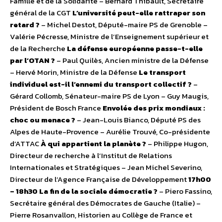
Famille et de la Solidarité – Bernard Thibault, Secrétaire
général de la CGT
L’université peut-elle rattraper son
retard ?
– Michel Destot, Député-maire PS de Grenoble –
Valérie Pécresse, Ministre de l’Enseignement supérieur et
de la Recherche
La défense européenne passe-t-elle
par l’OTAN ?
– Paul Quilès, Ancien ministre de la Défense
– Hervé Morin, Ministre de la Défense
Le transport
individuel est-il l’ennemi du transport collectif ?
–
Gérard Collomb, Sénateur-maire PS de Lyon – Guy Maugis,
Président de Bosch France
Envolée des prix mondiaux :
choc ou menace ?
– Jean-Louis Bianco, Député PS des
Alpes de Haute-Provence – Aurélie Trouvé, Co-présidente
d’ATTAC
À qui appartient la planète ?
– Philippe Hugon,
Directeur de recherche à l’Institut de Relations
Internationales et Stratégiques – Jean Michel Severino,
Directeur de l’Agence Française de Développement
17h00
– 18h30
La fin de la sociale démocratie ?
– Piero Fassino,
Secrétaire général des Démocrates de Gauche (Italie) –
Pierre Rosanvallon, Historien au Collège de France et