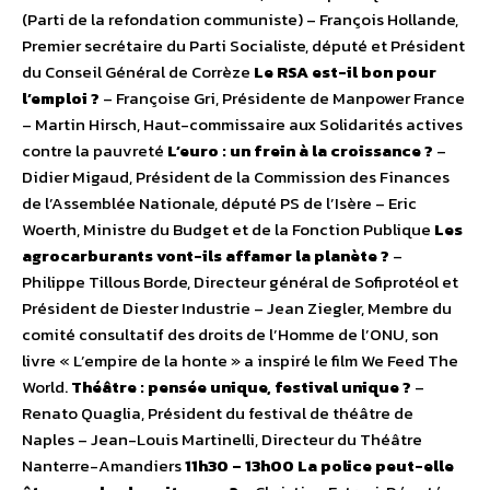
(Parti de la refondation communiste) – François Hollande,
Premier secrétaire du Parti Socialiste, député et Président
du Conseil Général de Corrèze
Le RSA est-il bon pour
l’emploi ?
– Françoise Gri, Présidente de Manpower France
– Martin Hirsch, Haut-commissaire aux Solidarités actives
contre la pauvreté
L’euro : un frein à la croissance ?
–
Didier Migaud, Président de la Commission des Finances
de l’Assemblée Nationale, député PS de l’Isère – Eric
Woerth, Ministre du Budget et de la Fonction Publique
Les
agrocarburants vont-ils affamer la planète ?
–
Philippe Tillous Borde, Directeur général de Sofiprotéol et
Président de Diester Industrie – Jean Ziegler, Membre du
comité consultatif des droits de l’Homme de l’ONU, son
livre « L’empire de la honte » a inspiré le film We Feed The
World.
Théâtre : pensée unique, festival unique ?
–
Renato Quaglia, Président du festival de théâtre de
Naples – Jean-Louis Martinelli, Directeur du Théâtre
Nanterre-Amandiers
11h30 – 13h00
La police peut-elle