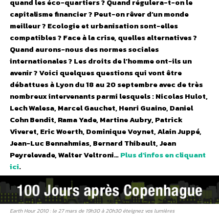
quand les éco-quartiers ? Quand régulera-t-on le
capitalisme financier ? Peut-on rêver d’un monde
meilleur ? Ecologie et urbanisation sont-elles
compatibles ? Face à la crise, quelles alternatives ?
Quand aurons-nous des normes sociales
internationales ? Les droits de l’homme ont-ils un
avenir ? Voici quelques questions qui vont être
débattues à Lyon du 18 au 20 septembre avec de très
nombreux intervenants parmi lesquels : Nicolas Hulot,
Lech Walesa, Marcel Gauchet, Henri Guaino, Daniel
Cohn Bendit, Rama Yade, Martine Aubry, Patrick
Viveret, Eric Woerth, Dominique Voynet, Alain Juppé,
Jean-Luc Bennahmias, Bernard Thibault, Jean
Peyrelevade, Walter Veltroni…
Plus d’infos en cliquant
ici
.
Earth Hour 2010 : le 27 mars de 19h30 à 20h30 éteignez vos lumières