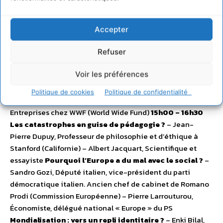
Liêm Hoang-Ngoc, Économiste (Université de Paris 1),
membre du Conseil National du Parti Socialiste – Olivier
Pastré, Professeur d’économie à l’Université de Paris VIII,
Accepter
Président de IM Bank (Tunis)
La diversité culturelle et la
world culture
– Jean-Paul Goude, Artisan de l’image –
Refuser
Sarah Ouaja-ok, Adjointe au Maire de Reims, chargée de
Voir les préférences
la culture
Entreprise verte : bluff ou réalité ?
–
Geneviève Ferone, Directrice du développement durable
Politique de cookies
Politique de confidentialité
chez Véolia – Julia Haake, Directrice des Partenariats et
Entreprises chez WWF (World Wide Fund)
15h00 – 16h30
Les catastrophes en guise de pédagogie ?
– Jean-
Pierre Dupuy, Professeur de philosophie et d’éthique à
Stanford (Californie) – Albert Jacquart, Scientifique et
essayiste
Pourquoi l’Europe a du mal avec le social ?
–
Sandro Gozi, Député italien, vice-président du parti
démocratique italien. Ancien chef de cabinet de Romano
Prodi (Commission Européenne) – Pierre Larrouturou,
Économiste, délégué national « Europe » du PS
Mondialisation : vers un repli identitaire ?
– Enki Bilal,