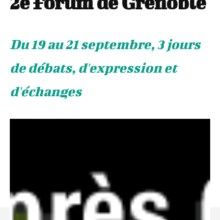
2e Forum de Grenoble
Du 19 au 21 septembre, 3 jours
de débats, d'expression et
d'échanges