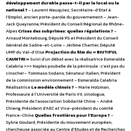
développement durable passe-t-il par le local ou le
national ?
– Laurent Wauquiez, Secrétaire-d’Etat à
l’Emploi, ancien porte-parole du gouvernement – Jean-
Jack Queyranne, Président du Conseil Régional de Rhône-
Alpes
Crises des subprimes: quelles régulations ?
–
Arnaud Montebourg, Député PS et Président du Conseil
Général de Saône-et-Loire – Jérôme Chartier, Député
UMP du Val-d’Oise
Projection du film du « BIUTIFUL
CAUNTRI »
Suivi d’un débat avec la réalisatrice Esmeralda
Calabria >>> Naples poubelle de la péninsule : c’est pas du
cinoche! – Tommaso Sodano, Sénateur italien, Président
de la commission environnement – Esmeralda Calabria
Réalisatrice
Le modèle chinois ?
– Marie Holzman,
Professeure à l’Université de Paris VII, sinologue,
Présidente de l’association Solidarité Chine – André
Chieng, Président d’AEC et Vice-président du comité
France-Chine
Quelles frontières pour l’Europe ?
–
Sylvie Goulard, Présidente du mouvement européen,
chercheuse associée au Centre d’Etudes et de Recherches