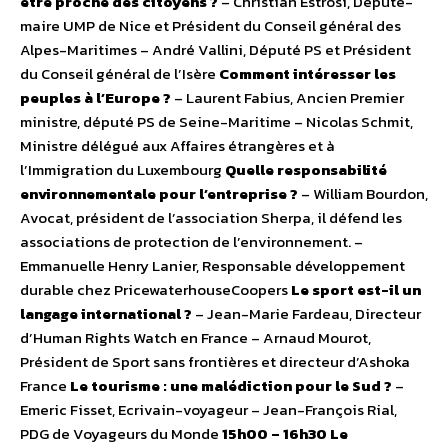
être proche des citoyens ?
– Christian Estrosi, Député-
maire UMP de Nice et Président du Conseil général des
Alpes-Maritimes – André Vallini, Député PS et Président
du Conseil général de l’Isère
Comment intéresser les
peuples à l’Europe ?
– Laurent Fabius, Ancien Premier
ministre, député PS de Seine-Maritime – Nicolas Schmit,
Ministre délégué aux Affaires étrangères et à
l’Immigration du Luxembourg
Quelle responsabilité
environnementale pour l’entreprise ?
– William Bourdon,
Avocat, président de l’association Sherpa, il défend les
associations de protection de l’environnement. –
Emmanuelle Henry Lanier, Responsable développement
durable chez PricewaterhouseCoopers
Le sport est-il un
langage international ?
– Jean-Marie Fardeau, Directeur
d’Human Rights Watch en France – Arnaud Mourot,
Président de Sport sans frontières et directeur d’Ashoka
France
Le tourisme : une malédiction pour le Sud ?
–
Emeric Fisset, Ecrivain-voyageur – Jean-François Rial,
PDG de Voyageurs du Monde
15h00 – 16h30
Le