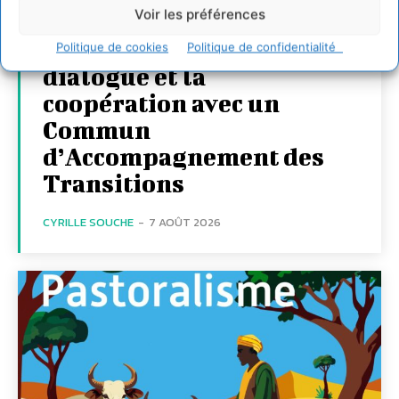
Voir les préférences
Transformer les
territoires par le
Politique de cookies
Politique de confidentialité
dialogue et la
coopération avec un
Commun
d’Accompagnement des
Transitions
CYRILLE SOUCHE
-
7 AOÛT 2026