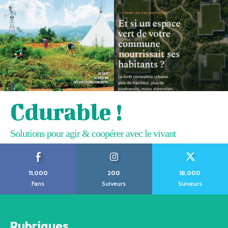
Cdurable !
Solutions pour agir & coopérer avec le vivant
11,000
200
18,000
Fans
Suiveurs
Suiveurs
Rubriques