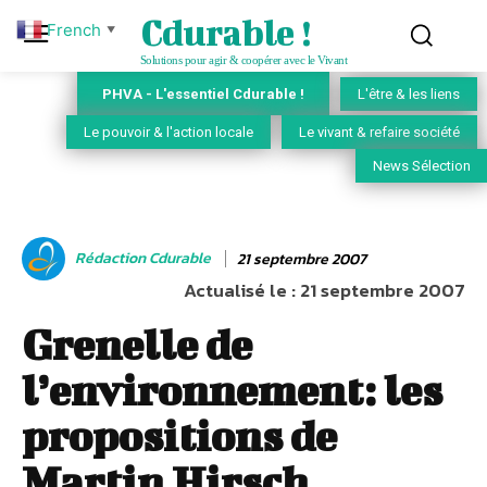
Cdurable !
French
▼
Solutions pour agir & coopérer avec le Vivant
PHVA - L'essentiel Cdurable !
L'être & les liens
Le pouvoir & l'action locale
Le vivant & refaire société
News Sélection
Rédaction Cdurable
21 septembre 2007
Actualisé le :
21 septembre 2007
Grenelle de
l’environnement: les
propositions de
Martin Hirsch