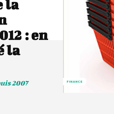
 la
n
012 : en
 la
uis 2007
FINANCE