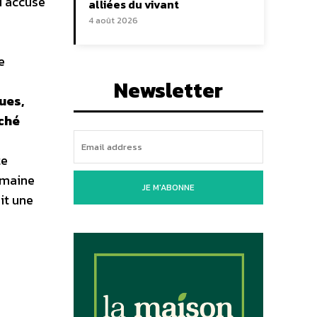
u accusé
alliées du vivant
4 août 2026
e
Newsletter
ues,
rché
te
domaine
JE M'ABONNE
oit une