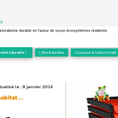
nt
l’arbre pour un modèle économique régénératif du vivant …
ntiel Cdurable !
L'être & les liens
Le pouvoir & l'action locale
tualisé le :
8 janvier 2024
abitat...