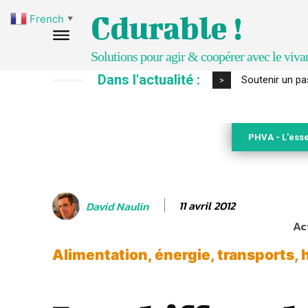
Cdurable !
French
▼
Solutions pour agir & coopérer avec le viva
Dans l'actualité :
S’inspirer de 
>
PHVA - L'esse
11 avril 2012
David Naulin
Ac
Alimentation, énergie, transports, h