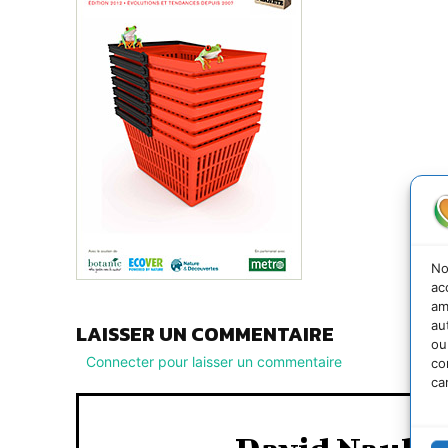
No
ac
am
au
LAISSER UN COMMENTAIRE
ou
Connecter pour laisser un commentaire
co
ca