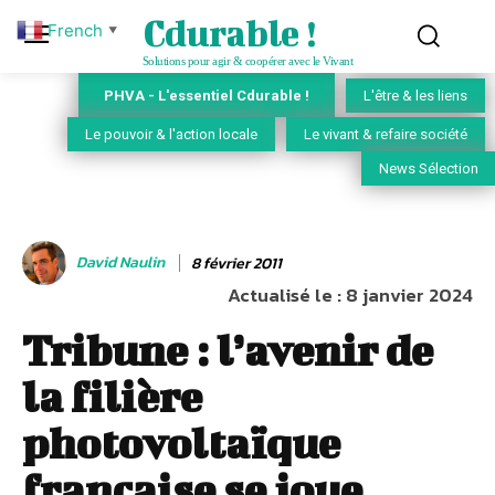
Cdurable !
French
▼
Solutions pour agir & coopérer avec le Vivant
PHVA - L'essentiel Cdurable !
L'être & les liens
Le pouvoir & l'action locale
Le vivant & refaire société
News Sélection
David Naulin
8 février 2011
Actualisé le :
8 janvier 2024
Tribune : l’avenir de
la filière
photovoltaïque
française se joue