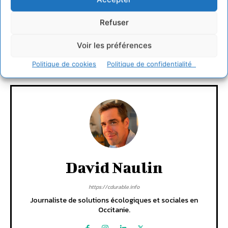
Connecter pour laisser un commentaire
Refuser
LAISSER UN COMMENTAIRE
Voir les préférences
CONNECTER POUR LAISSER UN COMMENTAIRE
Politique de cookies
Politique de confidentialité
David Naulin
https://cdurable.info
Journaliste de solutions écologiques et sociales en
Occitanie.