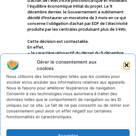
d’achat de l’électricité photovoltaïque et modifiant
l’équilibre économique initial du projet. Le 9
décembre dernier, le Gouvernement a subitement
décidé d’instaurer un moratoire de 3 mois en ce qui
concerne l’obligation d’achat par EDF de l’électricité
produite par les centrales produisant plus de 3 kWc.
Cette décision est contestable.
En effet,
– le caractère rétroactif du décret du 9 décembre
2010 est contraire aux principes généraux du droit
Gérer le consentement aux
– la décision de se fonder sur l’acceptation de la
cookies
proposition technique et financière, ultime étape
dans la procédure de signature du contrat d’achat,
Nous utilisons des technologies telles que les cookies pour
comme date ouvrant droit à l’obligation d’achat de
stocker et/ou accéder aux informations relatives aux appareils.
l’électricité, est illégale.
Nous le faisons pour améliorer l’expérience de navigation.
Alors que la lutte contre le dérèglement climatique
Consentir à ces technologies nous autorisera à traiter des
constitue une urgence et un impératif pour la
données telles que le comportement de navigation ou les ID
sauvegarde de notre planète, la SEMAEST demande
uniques sur ce site. Le fait de ne pas consentir ou de retirer son
que le Conseil d’Etat annule ce décret qui non
consentement peut avoir un effet négatif sur certaines
seulement remet en cause des projets importants
fonctionnalités et caractéristiques.
pour le développement durable, mais aussi fragilise
toute une filière en plein essor, menaçant des
milliers d’emplois.
Accepter