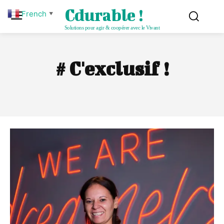
Cdurable !
French
▼
Solutions pour agir & coopérer avec le Vivant
#
C'exclusif !