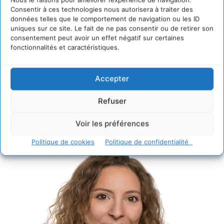
Consentir à ces technologies nous autorisera à traiter des
Cécile Galoselva,
données telles que le comportement de navigation ou les ID
fondatrice d’ETIC,
uniques sur ce site. Le fait de ne pas consentir ou de retirer son
consentement peut avoir un effet négatif sur certaines
réinvente l’immobilier
fonctionnalités et caractéristiques.
pour servir le bien
Accepter
commun
Refuser
CYRILLE SOUCHE
-
7 NOVEMBRE 2025
Voir les préférences
Cécile Galoselva a fondé ETIC Foncièrement Responsable,
il y a 15 ans pour Agir en faveur de tiers-lieux ESS plus
Politique de cookies
Politique de confidentialité
responsables, d'un immobilier plus durable et...