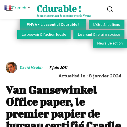
Cdurable !
French
▼
Solutions pour agir & coopérer avec le Vivant
PHVA - L'essentiel Cdurable !
L'être & les liens
Le pouvoir & l'action locale
Le vivant & refaire société
News Sélection
David Naulin
7 juin 2011
Actualisé le :
8 janvier 2024
Van Gansewinkel
Office paper, le
premier papier de
bureau certifié Cradle