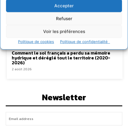
6 août 2026
Accepter
S’inspirer de l’arbre pour un modèle
économique régénératif du vivant …
Refuser
5 août 2026
Voir les préférences
IPBES : le « GIEC de la biodiversité » appelle les
entreprises à devenir des alliées du vivant
Politique de cookies
Politique de confidentialité
4 août 2026
Comment le sol français a perdu sa mémoire
hydrique et déréglé tout le territoire (2020-
2026)
2 août 2026
Newsletter