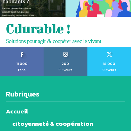
Cdurable !
Solutions pour agir & coopérer avec le vivant
11,000
200
18,000
Fans
Suiveurs
Suiveurs
Rubriques
Accueil
citoyenneté & coopération