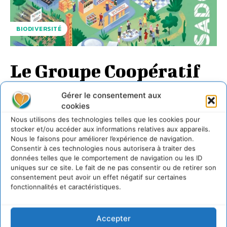
BIODIVERSITÉ
Le Groupe Coopératif
Maïsadour choisit des
Gérer le consentement aux
solutions pour
cookies
l’agriculture de
Nous utilisons des technologies telles que les cookies pour
stocker et/ou accéder aux informations relatives aux appareils.
demain, durable et
Nous le faisons pour améliorer l’expérience de navigation.
Consentir à ces technologies nous autorisera à traiter des
rentable
données telles que le comportement de navigation ou les ID
uniques sur ce site. Le fait de ne pas consentir ou de retirer son
consentement peut avoir un effet négatif sur certaines
CYRILLE SOUCHE
-
29 JUILLET 2025
fonctionnalités et caractéristiques.
Un an après le lancement de sa nouvelle stratégie
d’entreprise « AMBiTiON 2030 », Maïsadour s’est engagé
Accepter
pour trouver des solutions et accélérer sur...