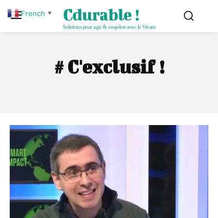
Cdurable !
French
▼
Solutions pour agir & coopérer avec le Vivant
#
C'exclusif !