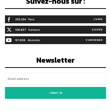
Suivez-nous sur :
255,324
Fans
J'AIME
128,657
Suiveurs
SUIVRE
97,058
Abonnés
S'ABONNER
Newsletter
I WANT IN