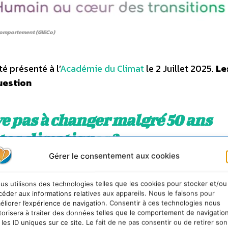
Comportement (GIECo)
té présenté à l’
Académie du Climat
le 2 Juillet 2025.
Le
uestion
e pas à changer malgré 50 ans
tes climatiques ?
Gérer le consentement aux cookies
iversités, 14 disciplines et 20 pays dévoilent l’
angle 
us utilisons des technologies telles que les cookies pour stocker et/ou
ain
.
céder aux informations relatives aux appareils. Nous le faisons pour
éliorer l’expérience de navigation. Consentir à ces technologies nous
torisera à traiter des données telles que le comportement de navigatio
t tout
 les ID uniques sur ce site. Le fait de ne pas consentir ou de retirer son