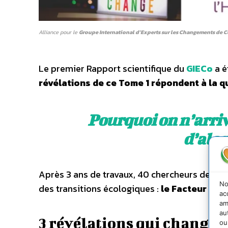
Alliance pour le
Groupe International d’Experts sur les Changements de 
Le premier Rapport scientifique du
GIECo
a é
révélations de ce Tome 1 répondent à la q
Pourquoi on n’arriv
d’aler
Après 3 ans de travaux, 40 chercheurs de 35 un
No
des transitions écologiques :
le Facteur Hum
ac
am
au
3 révélations qui changen
ou