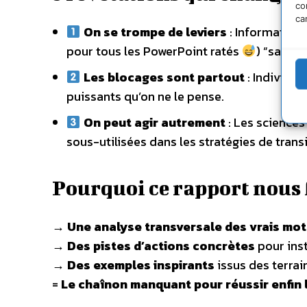
co
ca
On se trompe de leviers
: Information
pour tous les PowerPoint ratés
) “savoir
Les blocages sont partout
: Individue
puissants qu’on ne le pense.
On peut agir autrement
: Les science
sous-utilisées dans les stratégies de transi
Pourquoi ce rapport nous 
→
Une analyse transversale des vrais mo
→
Des pistes d’actions concrètes
pour inst
→
Des exemples inspirants
issus des terrai
=
Le chaînon manquant pour réussir enfin 