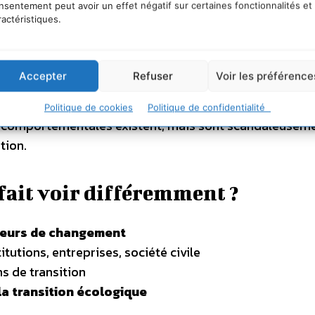
nsentement peut avoir un effet négatif sur certaines fonctionnalités et
ractéristiques.
 + incitations + peur ≠ changement de comportement (
 ne suffit pas à changer”
Accepter
Refuser
Voir les préférence
ls, collectifs, culturels, organisationnels… Et ils sont plu
Politique de cookies
Politique de confidentialité
s comportementales existent, mais sont scandaleusem
tion.
fait voir différemment ?
teurs de changement
itutions, entreprises, société civile
ns de transition
la transition écologique