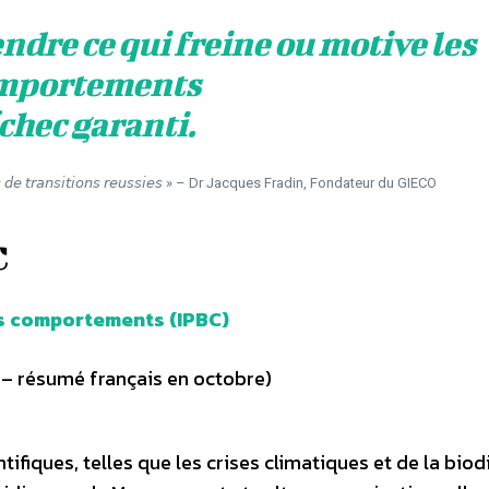
dre ce qui freine ou motive les
mportements
échec garanti.
, 𝘱𝘢𝘴 𝘥𝘦 𝘵𝘳𝘢𝘯𝘴𝘪𝘵𝘪𝘰𝘯𝘴 𝘳𝘦𝘶𝘴𝘴𝘪𝘦𝘴 » – Dr Jacques Fradin, Fondateur du GIECO
C
es comportements (IPBC)
– résumé français en octobre)
ifiques, telles que les crises climatiques et de la biodi