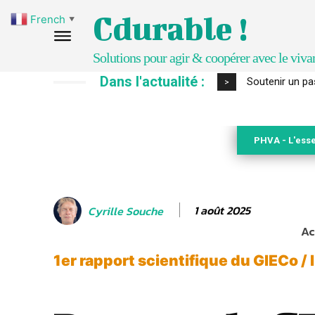
Cdurable !
French
▼
Solutions pour agir & coopérer avec le viva
Dans l'actualité :
S’inspirer de 
>
PHVA - L'esse
1 août 2025
Cyrille Souche
Ac
1er rapport scientifique du GIECo /