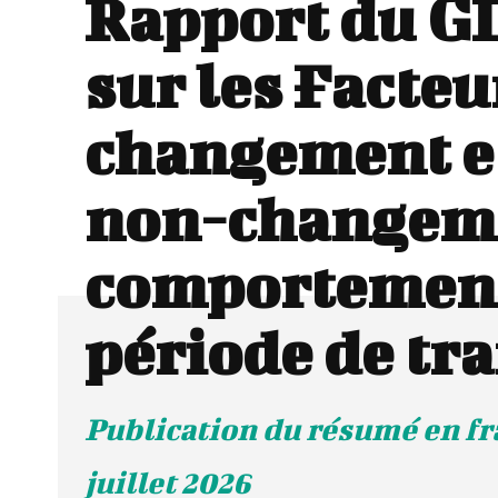
Rapport du G
sur les Facteu
changement e
non-changem
comportement
période de tr
Publication du résumé en fra
juillet 2026