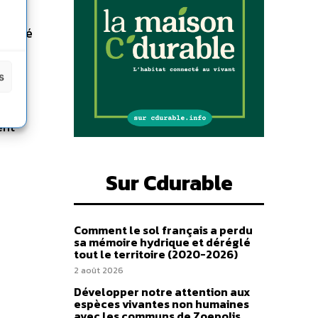
Désolé
s
s
ent
Sur Cdurable
Comment le sol français a perdu
sa mémoire hydrique et déréglé
tout le territoire (2020-2026)
2 août 2026
Développer notre attention aux
espèces vivantes non humaines
avec les communs de Zoepolis