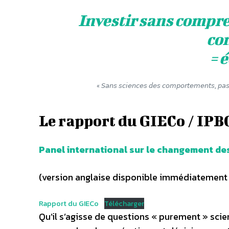
Investir sans compren
co
= 
« 𝘚𝘢𝘯𝘴 𝘴𝘤𝘪𝘦𝘯𝘤𝘦𝘴 𝘥𝘦𝘴 𝘤𝘰𝘮𝘱𝘰𝘳𝘵𝘦𝘮𝘦𝘯𝘵𝘴
Le rapport du GIECo / IPB
Panel international sur le changement d
(version anglaise disponible immédiatement 
Rapport du GIECo
Télécharger
Qu’il s’agisse de questions « purement » scient