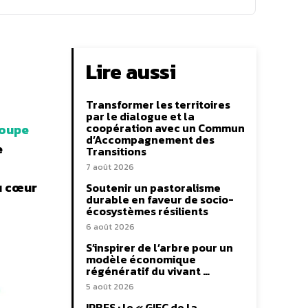
Lire aussi
Transformer les territoires
par le dialogue et la
coopération avec un Commun
oupe
d’Accompagnement des
e
Transitions
7 août 2026
au cœur
Soutenir un pastoralisme
durable en faveur de socio-
écosystèmes résilients
6 août 2026
S’inspirer de l’arbre pour un
modèle économique
régénératif du vivant …
5 août 2026
IPBES : le « GIEC de la