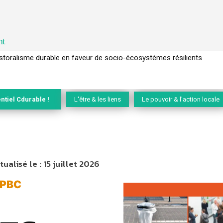
nt
l’arbre pour un modèle économique régénératif du vivant …
ntiel Cdurable !
L'être & les liens
Le pouvoir & l'action locale
tualisé le :
15 juillet 2026
 IPBC