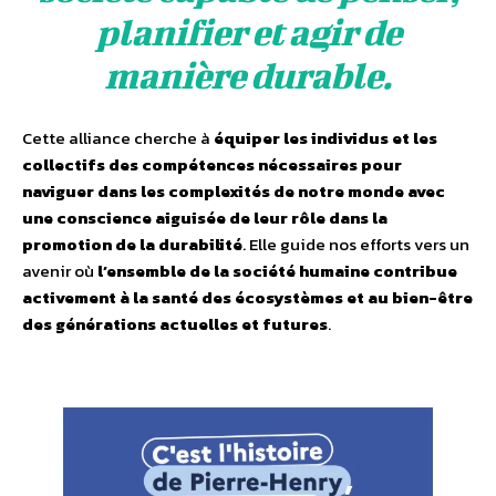
planifier et agir de
manière durable.
Cette alliance cherche à
équiper les individus et les
collectifs des compétences nécessaires
pour
naviguer dans les complexités de notre monde avec
une conscience aiguisée de leur rôle dans la
promotion de la durabilité
. Elle guide nos efforts vers un
avenir où
l’ensemble de la société humaine contribue
activement à la santé des écosystèmes et au bien-être
des générations actuelles et futures
.