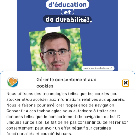
Gérer le consentement aux
cookies
Nous utilisons des technologies telles que les cookies pour
Les
Ministères Écologie, Territoire, Transports, Ville et Logement
recrutent,
découvrez les opportunités de façonner un avenir durable avec nous:
stocker et/ou accéder aux informations relatives aux appareils.
Nous le faisons pour améliorer l’expérience de navigation.
Consentir à ces technologies nous autorisera à traiter des
Qui est Pierre-Henry Dodart ?
données telles que le comportement de navigation ou les ID
uniques sur ce site. Le fait de ne pas consentir ou de retirer son
Chargé de mission
consentement peut avoir un effet négatif sur certaines
fonctionnalités et caractéristiques.