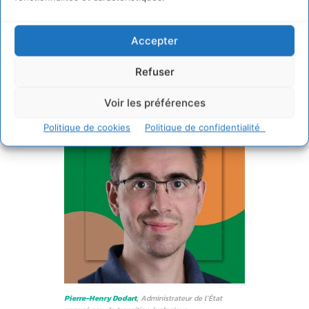
enseignement aux enjeux
environnementaux et de
Accepter
durabilité
Refuser
Voir les préférences
Politique de cookies
Politique de confidentialité
Pierre-Henry Dodart
,
Administrateur de l’État