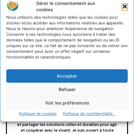
Gérer le consentement aux
LAISSER UN COMMENTAIRE
cookies
Nous utilisons des technologies telles que les cookies pour
CONNECTER POUR LAISSER UN COMMENTAIRE
stocker et/ou accéder aux informations relatives aux appareils.
Nous le faisons pour améliorer l’expérience de navigation.
Consentir à ces technologies nous autorisera à traiter des
données telles que le comportement de navigation ou les ID
uniques sur ce site. Le fait de ne pas consentir ou de retirer son
consentement peut avoir un effet négatif sur certaines
fonctionnalités et caractéristiques.
Accepter
Cyrille Souche
Refuser
https://cdurable.info
Directeur de la Publication Cdurable.info qui a eu 20
Voir les préférences
ans en 2025 ... L'occasion de supprimer la publicité et
d'un nouveau départ vers un webmedia participatif
Politique de cookies
Politique de confidentialité
d'intérêt général, avec pour raison d'être de recenser
et partager les solutions utiles et durables pour agir
et coopérer avec le vivant. Je suis ouvert à toute