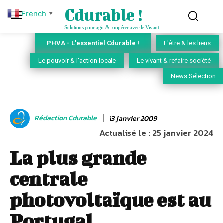
Cdurable !
French
▼
Solutions pour agir & coopérer avec le Vivant
PHVA - L'essentiel Cdurable !
L'être & les liens
Le pouvoir & l'action locale
Le vivant & refaire société
News Sélection
Rédaction Cdurable
13 janvier 2009
Actualisé le :
25 janvier 2024
La plus grande
centrale
photovoltaïque est au
Portugal