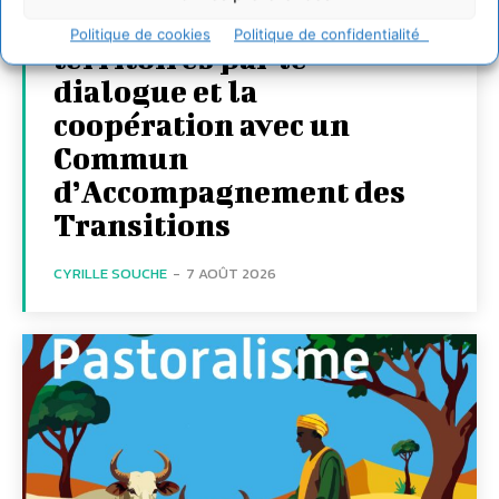
Transformer les
Politique de cookies
Politique de confidentialité
territoires par le
dialogue et la
coopération avec un
Commun
d’Accompagnement des
Transitions
CYRILLE SOUCHE
-
7 AOÛT 2026