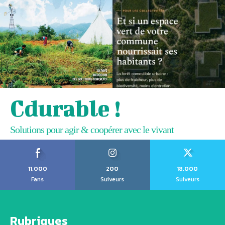
Cdurable !
Solutions pour agir & coopérer avec le vivant
11,000
200
18,000
Fans
Suiveurs
Suiveurs
Rubriques