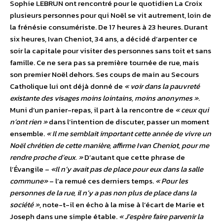
Sophie LEBRUN ont rencontré pour le quotidien La Croix
plusieurs personnes pour qui Noël se vit autrement, loin de
la frénésie consumériste. De 17 heures à 23 heures. Durant
six heures, Ivan Cheniot, 34 ans, a décidé d’arpenter ce
soir la capitale pour visiter des personnes sans toit et sans
famille. Ce ne sera pas sa première tournée de rue, mais
son premier Noël dehors. Ses coups de main au Secours
Catholique lui ont déjà donné de
« voir dans la pauvreté
existante des visages moins lointains, moins anonymes »
.
Muni d’un panier-repas, il part à la rencontre de
« ceux qui
n’ont rien »
dans l’intention de discuter, passer un moment
ensemble.
« Il me semblait important cette année de vivre un
Noël chrétien de cette manière, affirme Ivan Cheniot, pour me
rendre proche d’eux. »
D’autant que cette phrase de
l’Évangile –
«Il n’y avait pas de place pour eux dans la salle
commune»
– l’a remué ces derniers temps.
« Pour les
personnes de la rue, il n’y a pas non plus de place dans la
société »
, note-t-il en écho à la mise à l’écart de Marie et
Joseph dans une simple étable.
« J’espère faire parvenir la