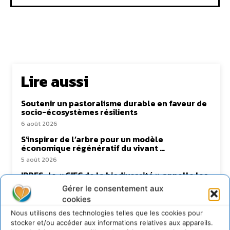
Lire aussi
Soutenir un pastoralisme durable en faveur de
socio-écosystèmes résilients
6 août 2026
S’inspirer de l’arbre pour un modèle
économique régénératif du vivant …
5 août 2026
IPBES : le « GIEC de la biodiversité » appelle les
entreprises à devenir des alliées du vivant
Gérer le consentement aux
4 août 2026
cookies
Comment le sol français a perdu sa mémoire
Nous utilisons des technologies telles que les cookies pour
hydrique et déréglé tout le territoire (2020-
stocker et/ou accéder aux informations relatives aux appareils.
2026)