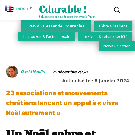
Cdurable !
French
▼
Solutions pour agir & coopérer avec le Vivant
PHVA - L'essentiel Cdurable !
L'être & les liens
Le pouvoir & l'action locale
Le vivant & refaire société
News Sélection
David Naulin
25 décembre 2008
Actualisé le :
8 janvier 2024
23 associations et mouvements
chrétiens lancent un appel à « vivre
Noël autrement »
Un Noël sobre et